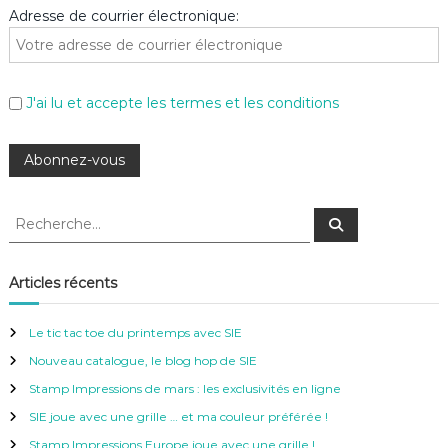
Adresse de courrier électronique:
J'ai lu et accepte les termes et les conditions
R
R
e
e
c
c
h
e
h
Articles récents
r
e
c
h
r
e
Le tic tac toe du printemps avec SIE
r
c
Nouveau catalogue, le blog hop de SIE
h
e
Stamp Impressions de mars : les exclusivités en ligne
r
SIE joue avec une grille … et ma couleur préférée !
:
Stamp Impressions Europe joue avec une grille !