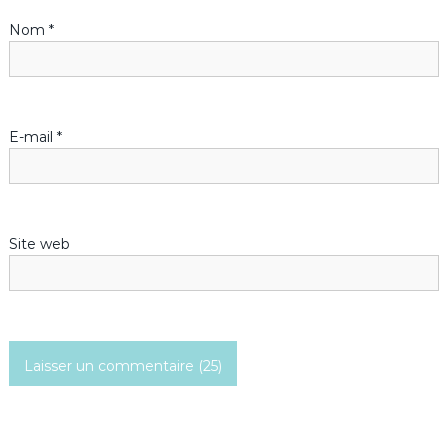
Nom
*
e
l
’
E-mail
*
a
r
Site web
t
i
c
l
e