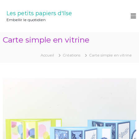
A
l
Les petits papiers d'Ilse
l
Embellir le quotidien
e
r
a
Carte simple en vitrine
u
c
o
Accueil
Créations
Carte simple en vitrine
n
t
e
n
u