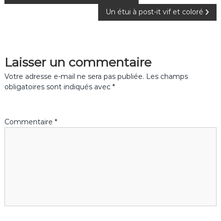
Un étui à post-it vif et coloré
a
v
Laisser un commentaire
i
Votre adresse e-mail ne sera pas publiée.
Les champs
g
obligatoires sont indiqués avec
*
a
Commentaire
*
t
i
o
n
d