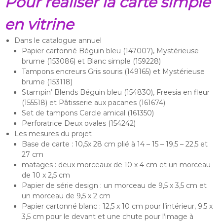
Pour réaliser la carte simple
en vitrine
Dans le catalogue annuel
Papier cartonné Béguin bleu (147007), Mystérieuse
brume (153086) et Blanc simple (159228)
Tampons encreurs Gris souris (149165) et Mystérieuse
brume (153118)
Stampin’ Blends Béguin bleu (154830), Freesia en fleur
(155518) et Pâtisserie aux pacanes (161674)
Set de tampons Cercle amical (161350)
Perforatrice Deux ovales (154242)
Les mesures du projet
Base de carte : 10,5x 28 cm plié à 14 – 15 – 19,5 – 22,5 et
27 cm
matages : deux morceaux de 10 x 4 cm et un morceau
de 10 x 2,5 cm
Papier de série design : un morceau de 9,5 x 3,5 cm et
un morceau de 9,5 x 2 cm
Papier cartonné blanc : 12,5 x 10 cm pour l’intérieur, 9,5 x
3,5 cm pour le devant et une chute pour l’image à