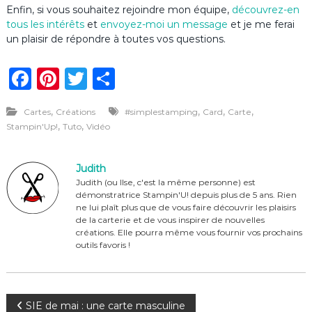
Enfin, si vous souhaitez rejoindre mon équipe,
découvrez-en
tous les intérêts
et
envoyez-moi un message
et je me ferai
un plaisir de répondre à toutes vos questions.
F
Pi
T
P
a
n
w
ar
,
,
,
,
Cartes
Créations
#simplestamping
Card
Carte
c
te
it
ta
,
,
Stampin'Up!
Tuto
Vidéo
e
re
te
g
b
st
r
er
Judith
o
Judith (ou Ilse, c'est la même personne) est
démonstratrice Stampin'U! depuis plus de 5 ans. Rien
o
ne lui plaît plus que de vous faire découvrir les plaisirs
de la carterie et de vous inspirer de nouvelles
k
créations. Elle pourra même vous fournir vos prochains
outils favoris !
N
SIE de mai : une carte masculine