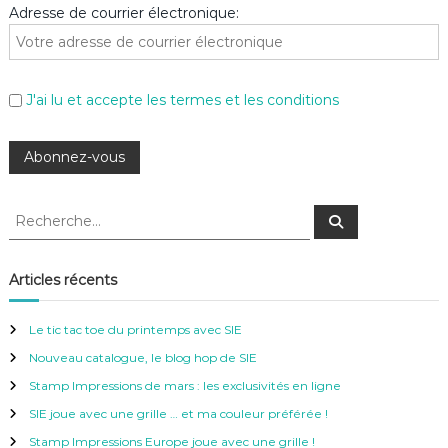
Adresse de courrier électronique:
J'ai lu et accepte les termes et les conditions
R
R
e
e
c
c
h
e
h
Articles récents
r
e
c
h
r
e
Le tic tac toe du printemps avec SIE
r
c
Nouveau catalogue, le blog hop de SIE
h
e
Stamp Impressions de mars : les exclusivités en ligne
r
SIE joue avec une grille … et ma couleur préférée !
:
Stamp Impressions Europe joue avec une grille !