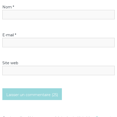
Nom
*
e
l
’
E-mail
*
a
r
Site web
t
i
c
l
e