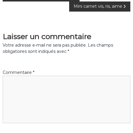
o
Mini carnet vis, ris, aime
a
k
v
Laisser un commentaire
i
Votre adresse e-mail ne sera pas publiée.
Les champs
g
obligatoires sont indiqués avec
*
a
Commentaire
*
t
i
o
n
d