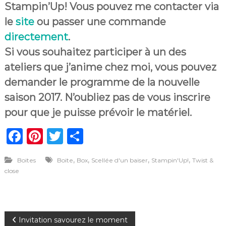
Stampin’Up! Vous pouvez me contacter via
le
site
ou passer une commande
directement
.
Si vous souhaitez participer à un des
ateliers que j’anime chez moi, vous pouvez
demander le programme de la nouvelle
saison 2017. N’oubliez pas de vous inscrire
pour que je puisse prévoir le matériel.
F
Pi
T
P
a
n
w
ar
,
,
,
,
Boites
Boite
Box
Scellée d'un baiser
Stampin'Up!
Twist &
c
te
it
ta
close
e
re
te
g
b
st
r
er
o
N
Invitation savourez le moment