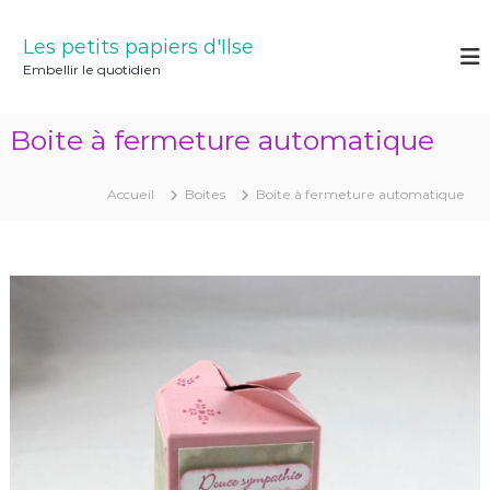
A
l
Les petits papiers d'Ilse
l
Embellir le quotidien
e
r
a
Boite à fermeture automatique
u
c
o
Accueil
Boites
Boite à fermeture automatique
n
t
e
n
u