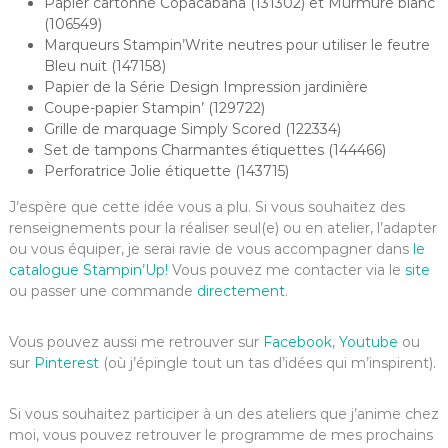
Papier cartonné Copacabana (131302) et Murmure blanc
(106549)
Marqueurs Stampin’Write neutres pour utiliser le feutre
Bleu nuit (147158)
Papier de la Série Design Impression jardinière
Coupe-papier Stampin’ (129722)
Grille de marquage Simply Scored (122334)
Set de tampons Charmantes étiquettes (144466)
Perforatrice Jolie étiquette (143715)
J’espère que cette idée vous a plu. Si vous souhaitez des
renseignements pour la réaliser seul(e) ou en atelier, l’adapter
ou vous équiper, je serai ravie de vous accompagner dans
le
catalogue Stampin’Up!
Vous pouvez me contacter via le
site
ou passer une commande
directement
.
Vous pouvez aussi me retrouver sur
Facebook
,
Youtube
ou
sur
Pinterest
(où j’épingle tout un tas d’idées qui m’inspirent).
Si vous souhaitez participer à un des ateliers que j’anime chez
moi, vous pouvez retrouver le programme de mes prochains