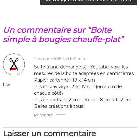
a
v
Un commentaire sur “Boite
i
simple à bougies chauffe-plat”
g
a
11 octobre 2018 à 21 h 51 min
Suite à une demande sur Youtube, voici les
t
mesures de la boite adaptées en centimètres.
Papier cartonné : 19 x 14 cm
Ilse
i
Plis en paysage : 2 et 17 cm (ou 2 cm de
chaque côté)
o
Plis en portrait : 2 cm – 6 cm – 8 cm et 12 cm.
Belles créations à tous !
n
Répondre
d
Laisser un commentaire