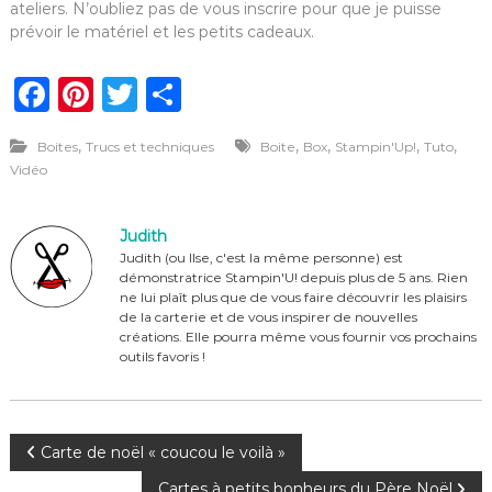
ateliers. N’oubliez pas de vous inscrire pour que je puisse
prévoir le matériel et les petits cadeaux.
F
Pi
T
P
a
n
w
ar
,
,
,
,
,
Boites
Trucs et techniques
Boite
Box
Stampin'Up!
Tuto
c
te
it
ta
Vidéo
e
re
te
g
b
st
r
er
Judith
o
Judith (ou Ilse, c'est la même personne) est
démonstratrice Stampin'U! depuis plus de 5 ans. Rien
o
ne lui plaît plus que de vous faire découvrir les plaisirs
de la carterie et de vous inspirer de nouvelles
k
créations. Elle pourra même vous fournir vos prochains
outils favoris !
N
Carte de noël « coucou le voilà »
Cartes à petits bonheurs du Père Noël