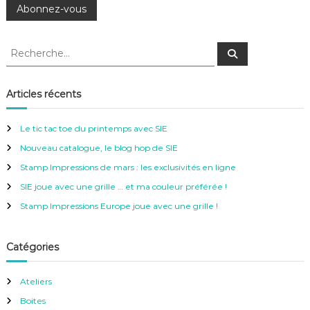
R
R
e
e
c
c
h
e
h
Articles récents
r
e
c
h
r
e
Le tic tac toe du printemps avec SIE
r
c
Nouveau catalogue, le blog hop de SIE
h
e
Stamp Impressions de mars : les exclusivités en ligne
r
SIE joue avec une grille … et ma couleur préférée !
:
Stamp Impressions Europe joue avec une grille !
Catégories
Ateliers
Boites