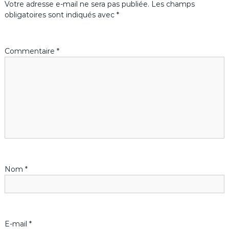
e
Votre adresse e-mail ne sera pas publiée.
Les champs
obligatoires sont indiqués avec
*
l
’
Commentaire
*
a
r
t
i
c
Nom
*
l
e
E-mail
*