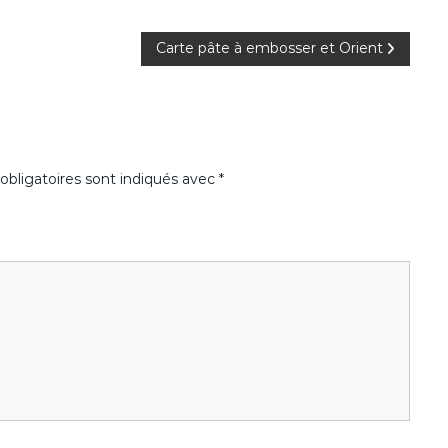
Carte pâte à embosser et Orient
bligatoires sont indiqués avec
*