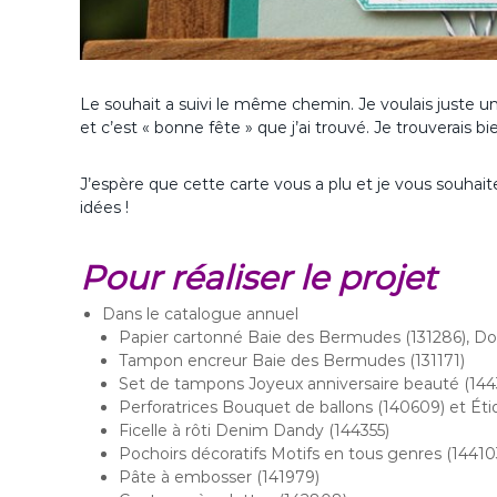
Le souhait a suivi le même chemin. Je voulais juste une
et c’est « bonne fête » que j’ai trouvé. Je trouverais bi
J’espère que cette carte vous a plu et je vous souha
idées !
Pour réaliser le projet
Dans le catalogue annuel
Papier cartonné Baie des Bermudes (131286), Dou
Tampon encreur Baie des Bermudes (131171)
Set de tampons Joyeux anniversaire beauté (144
Perforatrices Bouquet de ballons (140609) et Éti
Ficelle à rôti Denim Dandy (144355)
Pochoirs décoratifs Motifs en tous genres (14410
Pâte à embosser (141979)