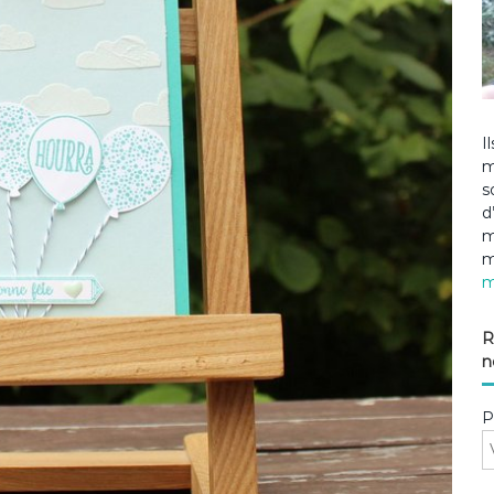
I
m
s
d
m
m
m
R
n
P