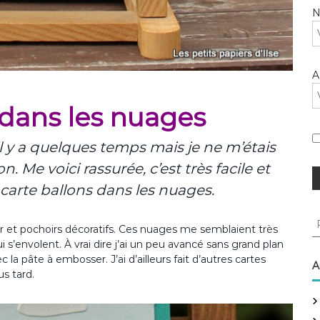
A
 dans les nuages
 y a quelques temps mais je ne m’étais
. Me voici rassurée, c’est très facile et
a carte ballons dans les nuages.
R
 et pochoirs décoratifs. Ces nuages me semblaient très
e
 s’envolent. À vrai dire j’ai un peu avancé sans grand plan
c
 la pâte à embosser. J’ai d’ailleurs fait d’autres cartes
h
A
s tard.
e
r
c