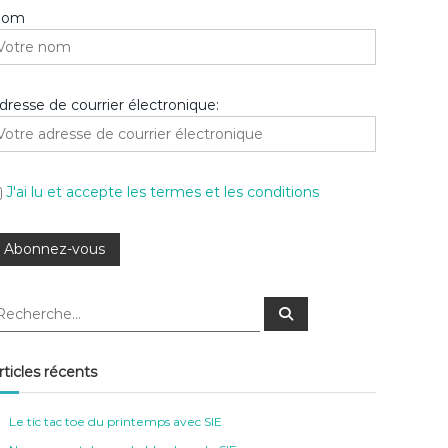
Nom
dresse de courrier électronique:
J'ai lu et accepte les termes et les conditions
R
e
c
h
e
rticles récents
r
c
h
e
Le tic tac toe du printemps avec SIE
r