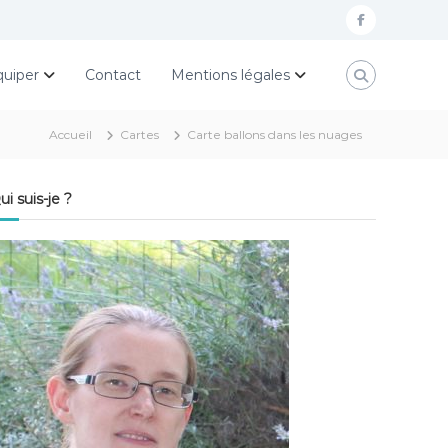
f
a
quiper
Contact
Mentions légales
c
e
Accueil
Cartes
Carte ballons dans les nuages
b
o
ui suis-je ?
o
k