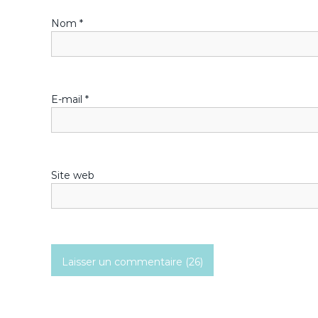
n
Nom
*
d
e
l
E-mail
*
’
a
Site web
r
t
i
c