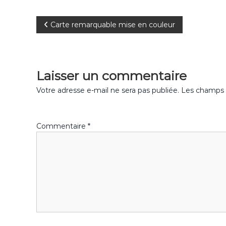
b
st
r
er
N
Carte remarquable mise en couleur
o
o
a
k
v
Laisser un commentaire
i
Votre adresse e-mail ne sera pas publiée.
Les champs o
g
Commentaire
*
a
t
i
o