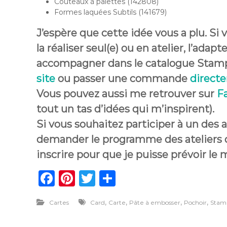
Couteaux à palettes (142808)
Formes laquées Subtils (141679)
J’espère que cette idée vous a plu. S
la réaliser seul(e) ou en atelier, l’adap
accompagner dans le catalogue Stamp
site
ou passer une commande
direct
Vous pouvez aussi me retrouver sur
F
tout un tas d’idées qui m’inspirent).
Si vous souhaitez participer à un des 
demander le programme des ateliers de
inscrire pour que je puisse prévoir le 
F
Pi
T
P
a
n
w
ar
,
,
,
,
Cartes
Card
Carte
Pâte à embosser
Pochoir
Stam
c
te
it
ta
e
re
te
g