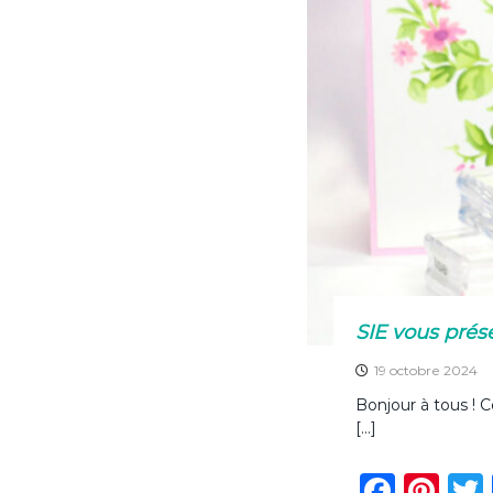
o
k
SIE vous prés
19 octobre 2024
Bonjour à tous ! 
[…]
F
Pi