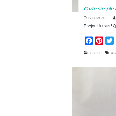
Carte simple 
14 juillet 2021
Bonjour à tous ! Q
F
Pi
a
n
Cartes
#s
c
te
e
re
b
st
o
o
k