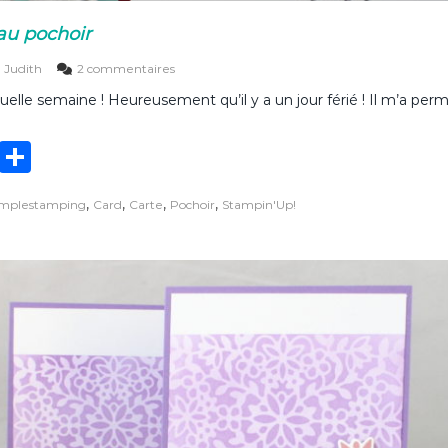
au pochoir
s
Judith
2 commentaires
u
uelle semaine ! Heureusement qu’il y a un jour férié ! Il m’a permi
r
C
a
T
P
r
t
w
ar
e
,
,
,
,
implestamping
Card
Carte
Pochoir
Stampin'Up!
it
ta
s
i
te
g
m
p
r
er
l
e
a
u
p
o
c
h
o
i