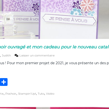
r
oir ouvragé et mon cadeau pour le nouveau cata
s
Judith
Laisser un commentaire
u
s ! Pour mon premier projet de 2021, je vous présente un des pe
r
C
a
r
T
P
t
e
w
ar
a
,
,
,
,
rte
Pochoir
Stampin'Up!
Tuto
Vidéo
it
ta
u
p
te
g
o
c