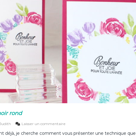
r
er
h
o
i
r
o
u
v
r
a
g
é
e
t
m
o
n
c
a
d
e
oir rond
a
u
s
Judith
Laisser un commentaire
p
u
o
 déjà, je cherche comment vous présenter une technique que j
r
u