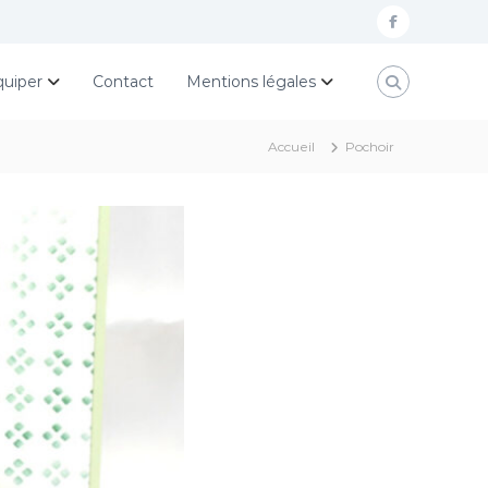
f
a
quiper
Contact
Mentions légales
c
e
Accueil
Pochoir
b
o
o
k