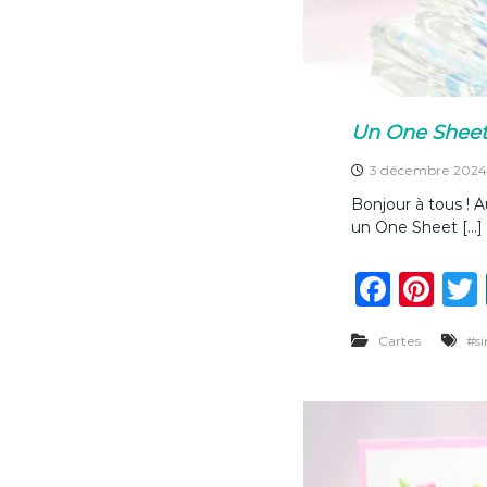
Un One Sheet
3 décembre 2024
Bonjour à tous ! 
un One Sheet […]
F
Pi
a
n
Cartes
#s
c
te
e
re
b
st
o