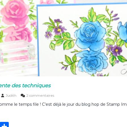
e
r
6
×
6
–
m
o
d
è
l
e
A
ente des techniques
s
Judith
2 commentaires
u
Comme le temps file ! C’est déjà le jour du blog hop de Stamp I
r
S
I
E
T
P
v