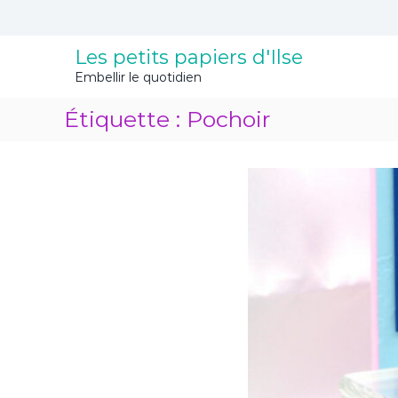
A
l
l
Les petits papiers d'Ilse
e
Embellir le quotidien
r
a
Étiquette :
Pochoir
u
c
o
n
t
e
n
u