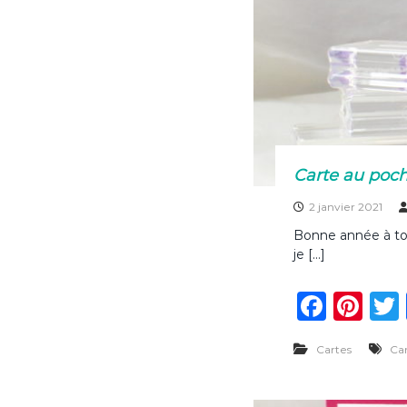
Carte au poch
2 janvier 2021
Bonne année à tou
je […]
F
Pi
a
n
Cartes
Ca
c
te
e
re