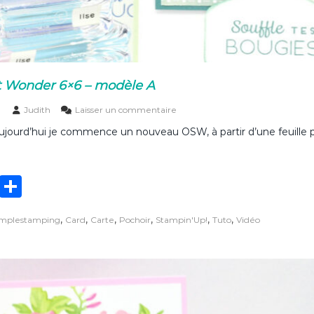
 Wonder 6×6 – modèle A
s
Judith
Laisser un commentaire
u
Aujourd’hui je commence un nouveau OSW, à partir d’une feuille pl
r
U
n
O
T
P
n
e
w
ar
S
,
,
,
,
,
,
implestamping
Card
Carte
Pochoir
Stampin'Up!
Tuto
Vidéo
it
ta
h
e
te
g
e
t
r
er
W
o
n
d