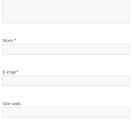
o
n
d
Nom
*
e
l
’
E-mail
*
a
r
Site web
t
i