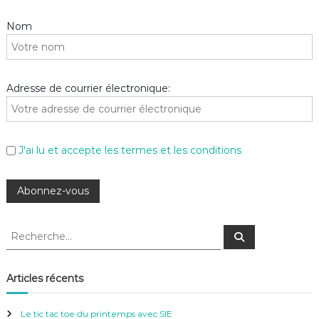
Nom
Adresse de courrier électronique:
J'ai lu et accepte les termes et les conditions
R
R
e
e
c
c
h
e
h
Articles récents
r
e
c
h
r
e
Le tic tac toe du printemps avec SIE
r