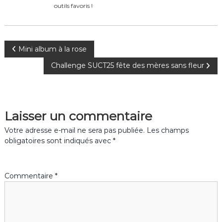
outils favoris !
N
Mini album à la rose
Challenge SUCT25 fête des mères sans fleur
a
v
Laisser un commentaire
i
Votre adresse e-mail ne sera pas publiée.
Les champs
g
obligatoires sont indiqués avec
*
a
Commentaire
*
t
i