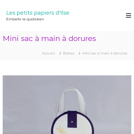
A
l
Les petits papiers d'Ilse
l
Embellir le quotidien
e
r
a
Mini sac à main à dorures
u
c
o
Accueil
Boites
Mini sac à main à dorures
n
t
e
n
u