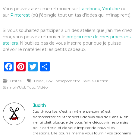
Vous pouvez aussi me retrouver sur
Facebook
,
Youtube
ou
sur
Pinterest
(où j’épingle tout un tas d’idées qui m’inspirent).
Si vous souhaitez participer à un des ateliers que j’anime chez
moi, vous pouvez retrouver le
programme de mes prochains
ateliers
. N’oubliez pas de vous inscrire pour que je puisse
prévoir le matériel et les petits cadeaux.
F
Pi
T
P
a
n
w
ar
,
,
,
,
Boites
Boite
Box
Insta'pochette
Sale-a-Bration
c
te
it
ta
,
,
Stampin'Up!
Tuto
Vidéo
e
re
te
g
b
st
r
er
Judith
o
Judith (ou Ilse, c'est la même personne) est
démonstratrice Stampin'U! depuis plus de 5 ans. Rien
o
ne lui plaît plus que de vous faire découvrir les plaisirs
de la carterie et de vous inspirer de nouvelles
k
créations. Elle pourra même vous fournir vos prochains