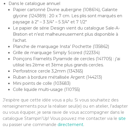
Dans le catalogue annuel
Papier cartonné Divine aubergine (108614), Galante
glycine (124389) : 20 x 7 cm. Les plis sont marqués en
paysage à 2″ – 3 3/4″ – 5 3/4″ et 7 1/2″
Le papier de série Design vient du catalogue Sale-A-
Bration et n’est malheureusement plus disponible à
l’achat.
Planche de marquage Insta’ Pochette (135862)
Grille de marquage Simply Scored (122334)
Poinçons Framelits Pyramide de cercles (141705) : j’ai
utilisé les 2ème et 3ème plus grands cercles.
Perforatrice cercle 3,2mm (134365)
Ruban à bordure métallisée Argent (144213)
Mini points de colle (103683)
Colle liquide multi-usage (110755)
J’espère que cette idée vous a plu. Si vous souhaitez des
renseignements pour la réaliser seul(e) ou en atelier, l’adapter
ou vous équiper, je serai ravie de vous accompagner dans le
catalogue Stampin’Up! Vous pouvez me contacter via le
site
ou passer une commande
directement
.