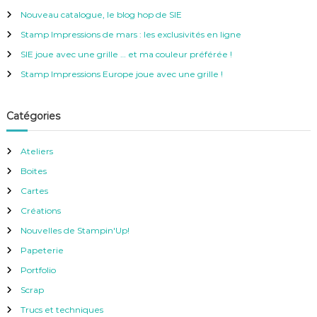
c
Nouveau catalogue, le blog hop de SIE
h
e
Stamp Impressions de mars : les exclusivités en ligne
r
SIE joue avec une grille … et ma couleur préférée !
:
Stamp Impressions Europe joue avec une grille !
Catégories
Ateliers
Boites
Cartes
Créations
Nouvelles de Stampin'Up!
Papeterie
Portfolio
Scrap
Trucs et techniques