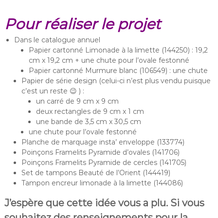
Pour réaliser le projet
Dans le catalogue annuel
Papier cartonné Limonade à la limette (144250) : 19,2
cm x 19,2 cm + une chute pour l’ovale festonné
Papier cartonné Murmure blanc (106549) : une chute
Papier de série design (celui-ci n’est plus vendu puisque
c’est un reste 😉 ) :
un carré de 9 cm x 9 cm
deux rectangles de 9 cm x 1 cm
une bande de 3,5 cm x 30,5 cm
une chute pour l’ovale festonné
Planche de marquage insta’ enveloppe (133774)
Poinçons Framelits Pyramide d’ovales (141706)
Poinçons Framelits Pyramide de cercles (141705)
Set de tampons Beauté de l’Orient (144419)
Tampon encreur limonade à la limette (144086)
J’espère que cette idée vous a plu. Si vous
souhaitez des renseignements pour la