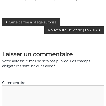
e
re
te
g
b
st
r
er
o
N
Carte carrée à pliage surprise
o
Nouveauté : le kit de juin 2017
a
k
v
Laisser un commentaire
i
Votre adresse e-mail ne sera pas publiée.
Les champs
g
obligatoires sont indiqués avec
*
a
Commentaire
*
t
i