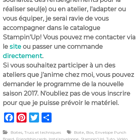
réaliser seul(e) ou en atelier, l’adapter ou
vous équiper, je serai ravie de vous
accompagner dans le catalogue
Stampin’Up! Vous pouvez me contacter via
le
site
ou passer une commande
directement
.
Si vous souhaitez participer à un des
ateliers que j’anime chez moi, vous pouvez
demander le programme de la nouvelle
saison 2017. N’oubliez pas de vous inscrire
pour que je puisse prévoir le matériel.
F
Pi
T
P
a
n
w
ar
,
,
,
Boites
Trucs et techniques
Boite
Box
Envelope Punch
c
te
it
ta
,
,
,
,
,
Board
Friendship cards
Insta'enveloppe
Stampin'Up!
Tuto
Vidéo