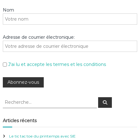
Nom
Adresse de courrier électronique:
J'ai lu et accepte les termes et les conditions
R
R
e
e
c
c
h
e
h
Articles récents
r
e
c
h
r
e
Le tic tac toe du printemps avec SIE
r
c