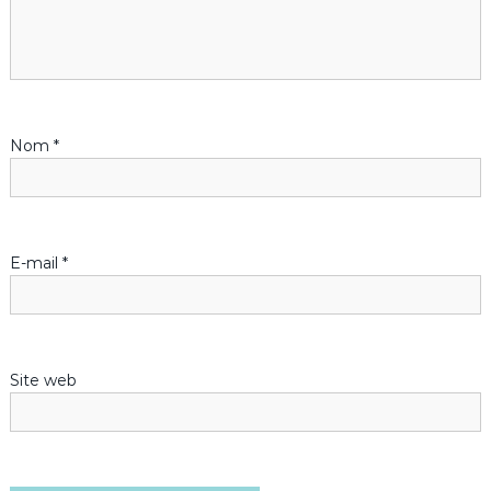
o
n
d
Nom
*
e
l
’
E-mail
*
a
r
Site web
t
i