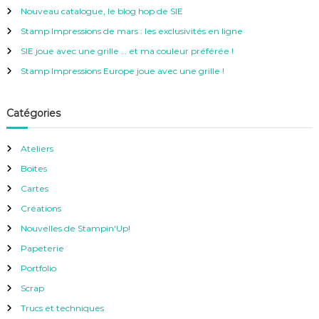
Nouveau catalogue, le blog hop de SIE
h
e
Stamp Impressions de mars : les exclusivités en ligne
r
SIE joue avec une grille … et ma couleur préférée !
:
Stamp Impressions Europe joue avec une grille !
Catégories
Ateliers
Boites
Cartes
Créations
Nouvelles de Stampin'Up!
Papeterie
Portfolio
Scrap
Trucs et techniques