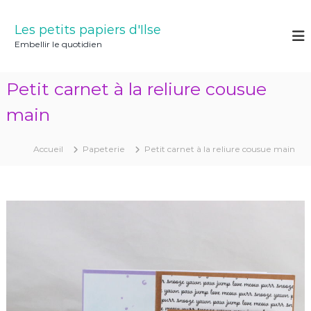
A
l
Les petits papiers d'Ilse
l
Embellir le quotidien
e
r
a
Petit carnet à la reliure cousue
u
c
main
o
n
Accueil
Papeterie
Petit carnet à la reliure cousue main
t
e
n
u