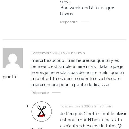
servir.
Bon week-end à toi et gros
r
bisous
t
Répondre
i
c
1 décembre 2020 à 20 h 51 min
merci beaucoup , très heureuse que tu y es
l
pensée c est simple a faire mais il fallait que je
le vois je ne voulais pas démonter celui que tu
e
ginette
m a offert tu es démo super tu es a l écoute
merci encore pour la petite dédicassse
Répondre
1 décembre 2020 à 21 h 51 min
Je t’en prie Ginette. Tout le plaisir
est pour moi. N’hésite pas si tu
as d’autres besoins de tutos 😉