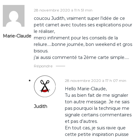
a
28 novembre 2020 à 11 h 51 min
coucou Judith, vraiment super l’idée de ce
t
petit carnet avec toutes ses explications pour
le réaliser,
Marie-Claude
i
merci infiniment pour les conseils de la
reliure…..bonne journée, bon weekend et gros
o
bisous.
j’ai aussi commenté ta 2ème carte simple…..
n
Répondre
d
28 novembre 2020 à 17 h 07 min
Hello Marie-Claude,
e
Tu as bien fait de me signaler
ton autre message. Je ne sais
Judith
l
pas pourquoi la technique me
signale certains commentaires
’
et pas d’autres.
En tout cas, je suis ravie que
cette petite inspiration puisse
a