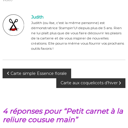
e
re
te
g
b
st
r
er
Judith
o
Judith (ou Ilse, c'est la même personne) est
démonstratrice Stampin'U! depuis plus de 5 ans. Rien
o
ne lui plaît plus que de vous faire découvrir les plaisirs
de la carterie et de vous inspirer de nouvelles
k
créations. Elle pourra même vous fournir vos prochains
outils favoris !
N
Carte simple Essence florale
Carte aux coquelicots d’hiver
a
v
4 réponses pour “Petit carnet à la
i
reliure cousue main”
g