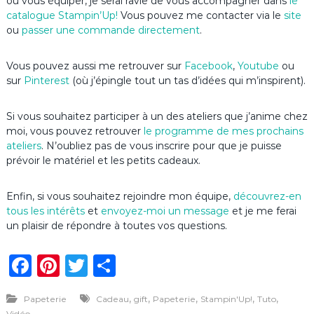
ou vous équiper, je serai ravie de vous accompagner dans
le
catalogue Stampin’Up
!
Vous pouvez me contacter via le
site
ou
passer une commande directement
.
Vous pouvez aussi me retrouver sur
Facebook
,
Youtube
ou
sur
Pinterest
(où j’épingle tout un tas d’idées qui m’inspirent).
Si vous souhaitez participer à un des ateliers que j’anime chez
moi, vous pouvez retrouver
le programme de mes prochains
ateliers
. N’oubliez pas de vous inscrire pour que je puisse
prévoir le matériel et les petits cadeaux.
Enfin, si vous souhaitez rejoindre mon équipe,
découvrez-en
tous les intérêts
et
envoyez-moi un message
et je me ferai
un plaisir de répondre à toutes vos questions.
F
Pi
T
P
a
n
w
ar
,
,
,
,
,
Papeterie
Cadeau
gift
Papeterie
Stampin'Up!
Tuto
c
te
it
ta
Vidéo