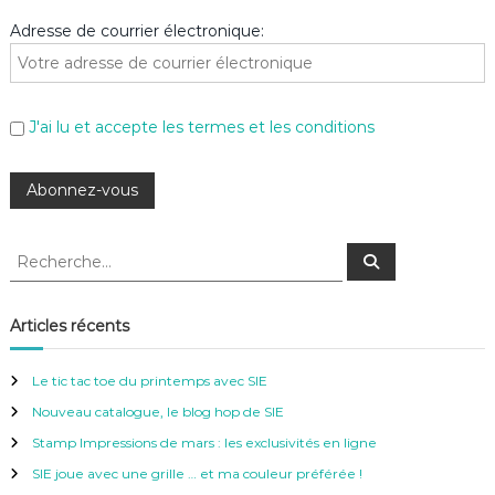
Adresse de courrier électronique:
J'ai lu et accepte les termes et les conditions
R
R
e
e
c
c
h
e
h
Articles récents
r
e
c
h
r
e
Le tic tac toe du printemps avec SIE
r
c
Nouveau catalogue, le blog hop de SIE
h
e
Stamp Impressions de mars : les exclusivités en ligne
r
SIE joue avec une grille … et ma couleur préférée !
: