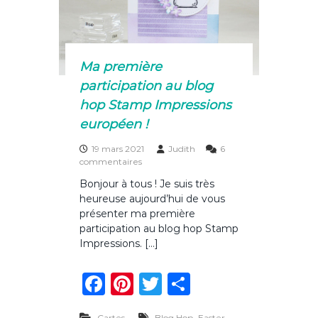
o
â
o
q
u
k
e
s
Ma première
participation au blog
hop Stamp Impressions
européen !
19 mars 2021
Judith
6
s
commentaires
u
Bonjour à tous ! Je suis très
r
heureuse aujourd’hui de vous
M
a
présenter ma première
p
participation au blog hop Stamp
r
Impressions. […]
e
m
F
Pi
T
P
i
è
a
n
w
ar
r
e
,
,
Cartes
Blog Hop
Easter