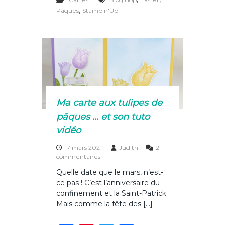
c
te
it
ta
p
,
Pâques
Stampin'Up!
a
e
re
te
g
r
t
b
st
r
er
i
o
c
i
o
p
a
k
t
i
Ma carte aux tulipes de
o
pâques … et son tuto
n
a
vidéo
u
b
17 mars 2021
Judith
2
l
s
commentaires
o
u
g
Quelle date que le mars, n’est-
r
h
ce pas ! C’est l’anniversaire du
M
o
a
confinement et la Saint-Patrick.
p
c
Mais comme la fête des […]
S
a
t
r
a