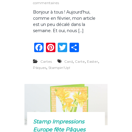
o
s
commentaires
u
u
r
Bonjour à tous ! Aujourd’hui,
r
p
comme en février, mon article
C
â
’
est un peu décalé dans la
q
e
semaine. Et oui, nous […]
u
s
e
t
s
F
Pi
T
P
b
i
a
n
w
ar
e
n
,
,
,
Cartes
Card
Carte
Easter
c
te
it
ta
t
,
Pâques
Stampin'Up!
ô
e
re
te
g
t
b
st
r
er
p
â
o
q
u
o
e
s
k
!
Stamp Impressions
Europe fête Pâques