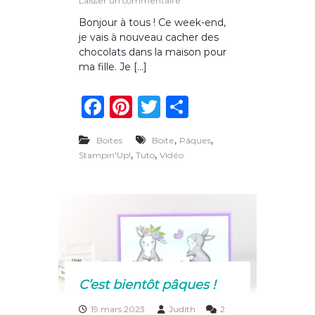
Laisser un commentaire
p
u
Bonjour à tous ! Ce week-end,
â
r
je vais à nouveau cacher des
q
U
u
n
chocolats dans la maison pour
e
e
ma fille. Je […]
s
p
!
o
F
Pi
T
P
c
h
a
n
w
ar
e
,
t
,
Boites
Boite
Pâques
c
te
it
ta
t
,
,
Stampin'Up!
Tuto
Vidéo
e
e
re
te
g
à
b
st
r
er
c
h
o
o
c
o
o
l
k
a
t
C’est bientôt pâques !
s
p
19 mars 2023
Judith
2