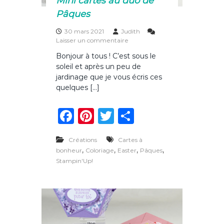
Mini cartes au duo de
p
Pâques
e
f
30 mars 2021
Judith
ê
s
Laisser un commentaire
t
u
e
Bonjour à tous ! C’est sous le
r
P
soleil et après un peu de
M
â
i
jardinage que je vous écris ces
q
n
u
quelques […]
i
e
c
s
F
Pi
T
P
a
r
a
n
w
ar
t
e
Créations
Cartes à
c
te
it
ta
s
,
,
,
,
bonheur
Coloriage
Easter
Pâques
a
e
re
te
g
Stampin'Up!
u
b
st
r
er
d
u
o
o
d
o
e
P