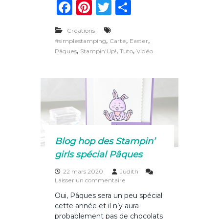
F
Pi
T
P
t
m
e
p
a
n
w
ar
a
I
u
Créations
c
te
it
ta
m
x
,
,
,
#simplestamping
Carte
Easter
p
t
e
re
te
g
,
,
,
Pâques
Stampin'Up!
Tuto
Vidéo
r
u
e
b
st
r
er
l
s
i
s
o
p
i
e
o
o
s
n
d
k
s
e
e
p
u
â
r
Blog hop des Stampin’
q
o
girls spécial Pâques
u
p
e
é
s
22 mars 2020
Judith
e
…
s
Laisser un commentaire
n
e
u
!
Oui, Pâques sera un peu spécial
t
r
cette année et il n’y aura
s
B
o
l
probablement pas de chocolats