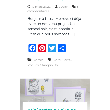
19 mars 2022
Judith
8
s
commentaires
u
Bonjour à tous ! Me revoici déjà
r
avec un nouveau projet. Un
S
t
samedi soir, c’est inhabituel.
a
C’est que nous sommes […]
m
p
F
Pi
T
P
I
m
a
n
w
ar
p
r
,
,
Cartes
Card
Carte
c
te
it
ta
e
,
Pâques
Stampin'Up!
s
e
re
te
g
s
b
st
r
er
i
o
o
n
s
o
E
u
k
r
o