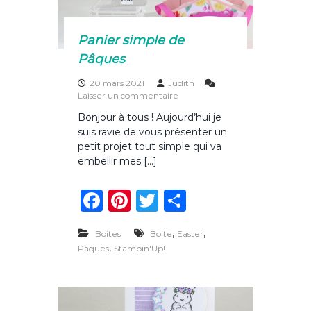
k
â
q
u
Panier simple de
e
Pâques
s
20 mars 2021
Judith
s
Laisser un commentaire
u
Bonjour à tous ! Aujourd’hui je
r
suis ravie de vous présenter un
P
a
petit projet tout simple qui va
n
embellir mes […]
i
e
F
Pi
T
P
r
s
a
n
w
ar
i
,
m
,
Boites
Boite
Easter
c
te
it
ta
p
,
Pâques
Stampin'Up!
l
e
re
te
g
e
b
st
r
er
d
e
P