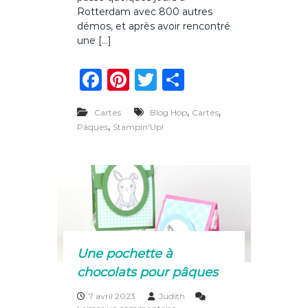
t
Rotterdam avec 800 autres
a
démos, et après avoir rencontré
m
une […]
p
I
F
Pi
T
P
m
p
a
n
w
ar
r
e
,
,
Cartes
Blog Hop
Cartes
c
te
it
ta
s
,
Pâques
Stampin'Up!
s
e
re
te
g
i
o
b
st
r
er
n
o
s
E
o
u
r
k
o
p
Une pochette à
e
chocolats pour pâques
f
ê
t
7 avril 2023
Judith
e
s