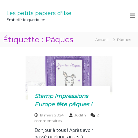
A
l
Les petits papiers d'Ilse
l
Embellir le quotidien
e
r
a
Étiquette :
Pâques
Accueil
Pâques
u
c
o
n
t
e
n
u
Stamp Impressions
Europe fête pâques !
19 mars 2024
Judith
2
s
commentaires
u
Bonjour à tous ! Après avoir
r
passé quelques jours à
S