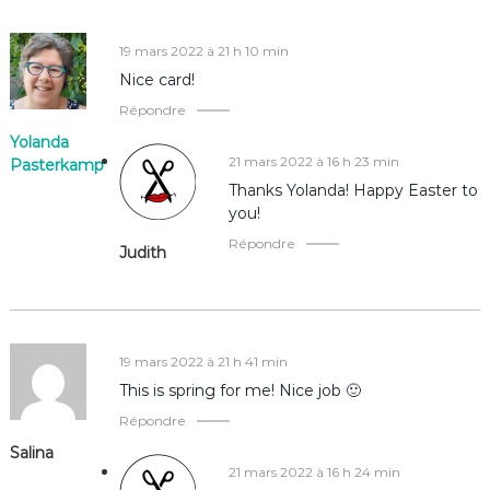
d
19 mars 2022 à 21 h 10 min
e
Nice card!
l
Répondre
Yolanda
’
21 mars 2022 à 16 h 23 min
Pasterkamp
Thanks Yolanda! Happy Easter to
a
you!
Répondre
r
Judith
t
i
19 mars 2022 à 21 h 41 min
This is spring for me! Nice job 🙂
c
Répondre
l
Salina
21 mars 2022 à 16 h 24 min