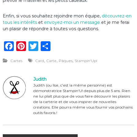
prévoir le matériel et les petits cadeaux.
Enfin, si vous souhaitez rejoindre mon équipe,
découvrez-en
tous les intérêts
et
envoyez-moi un message
et je me ferai
un plaisir de répondre à toutes vos questions.
F
Pi
T
P
a
n
w
ar
,
,
,
Cartes
Card
Carte
Pâques
Stampin'Up!
c
te
it
ta
e
re
te
g
Judith
b
st
r
er
Judith (ou Ilse, c'est la même personne) est
démonstratrice Stampin'U! depuis plus de 5 ans. Rien
o
ne lui plaît plus que de vous faire découvrir les plaisirs
o
de la carterie et de vous inspirer de nouvelles
créations. Elle pourra même vous fournir vos prochains
k
outils favoris !