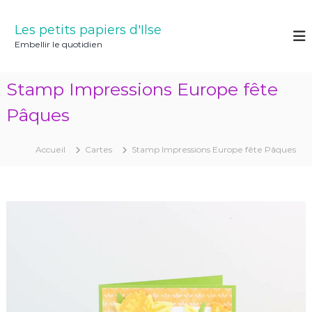
A
l
Les petits papiers d'Ilse
l
Embellir le quotidien
e
r
a
Stamp Impressions Europe fête
u
c
Pâques
o
n
Accueil
Cartes
Stamp Impressions Europe fête Pâques
t
e
n
u