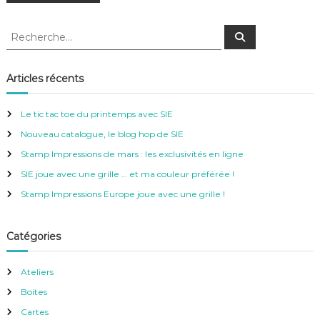
R
R
e
e
c
c
h
e
h
Articles récents
r
e
c
h
r
e
Le tic tac toe du printemps avec SIE
r
c
Nouveau catalogue, le blog hop de SIE
h
e
Stamp Impressions de mars : les exclusivités en ligne
r
SIE joue avec une grille … et ma couleur préférée !
:
Stamp Impressions Europe joue avec une grille !
Catégories
Ateliers
Boites
Cartes