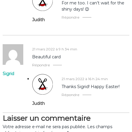
e
For me too. I can’t wait for the
shiny days! 😉
Répondre
Judith
21 mars 2022 à 9 h 34 min
Beautiful card
Répondre
Sigrid
21 mars 2022 à 16 h 24 min
Thanks Sigrid! Happy Easter!
Répondre
Judith
Laisser un commentaire
Votre adresse e-mail ne sera pas publiée.
Les champs