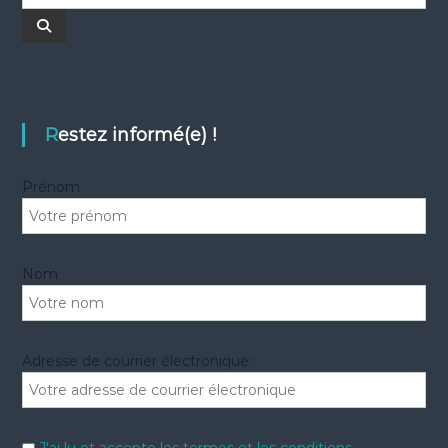
e
c
R
e
h
c
h
e
e
r
r
c
c
h
e
h
Restez informé(e) !
r
e
r
Prénom
:
Nom
Adresse de courrier électronique: