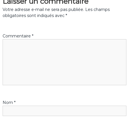
Laisser un commentaire
i
Votre adresse e-mail ne sera pas publiée.
Les champs
g
obligatoires sont indiqués avec
*
a
Commentaire
*
t
i
o
n
d
Nom
*
e
l