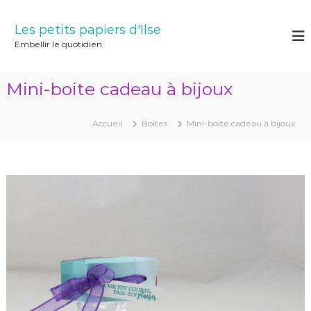
A
l
Les petits papiers d'Ilse
l
Embellir le quotidien
e
r
a
Mini-boite cadeau à bijoux
u
c
o
Accueil
Boites
Mini-boite cadeau à bijoux
n
t
e
n
u