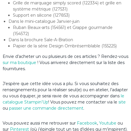
Grille de marquage simply scored (122334) et grille en
système métrique (127531)
Support en silicone (127853)
Dans le mini-catalogue Janvier-juin
Ruban Beaux-arts (154561) et Grappe gourmande
(154572)
Dans la brochure Sale-A-Bration
Papier de la série Design Ombrésemblable (155225)
Envie d’acheter un ou plusieurs de ces articles ? Rendez-vous
sur ma boutique
! Vous arriverez directement sur la liste des
fournitures.
J’espère que cette idée vous a plu. Si vous souhaitez des
renseignements pour la réaliser seul(e) ou en atelier, l’adapter
ou vous équiper, je serai ravie de vous accompagner dans
le
catalogue Stampin’Up
! Vous pouvez me contacter via le
site
ou
passer une commande directement
.
Vous pouvez aussi me retrouver sur
Facebook
,
Youtube
ou
sur
Pinterest
(où j’épingle tout un tas d’idées qui m’inspirent).