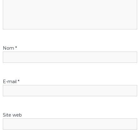
o
n
d
Nom
*
e
l
’
E-mail
*
a
r
Site web
t
i