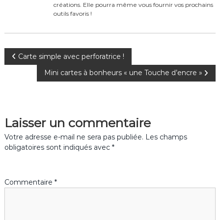
o
créations. Elle pourra même vous fournir vos prochains
k
outils favoris !
N
Carte simple avec perforatrice !
Mini cartes à bonheurs « une Touche d’encre »
a
v
Laisser un commentaire
i
Votre adresse e-mail ne sera pas publiée.
Les champs
g
obligatoires sont indiqués avec
*
a
Commentaire
*
t
i