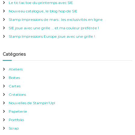
e
Le tic tac toe du printemps avec SIE
r
c
Nouveau catalogue, le blog hop de SIE
h
e
Stamp Impressions de mars : les exclusivités en ligne
r
SIE joue avec une grille … et ma couleur préférée !
:
Stamp Impressions Europe joue avec une grille !
Catégories
Ateliers
Boites
Cartes
Créations
Nouvelles de Stampin'Up!
Papeterie
Portfolio
Scrap