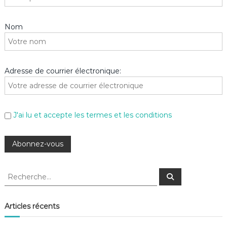
Nom
Adresse de courrier électronique:
J'ai lu et accepte les termes et les conditions
R
R
e
e
c
c
h
e
h
Articles récents
r
e
c
h
r