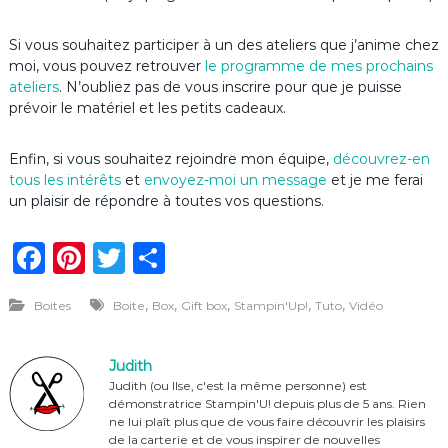
Si vous souhaitez participer à un des ateliers que j’anime chez
moi, vous pouvez retrouver
le programme de mes prochains
ateliers
. N’oubliez pas de vous inscrire pour que je puisse
prévoir le matériel et les petits cadeaux.
Enfin, si vous souhaitez rejoindre mon équipe,
découvrez-en
tous les intérêts
et
envoyez-moi un message
et je me ferai
un plaisir de répondre à toutes vos questions.
F
Pi
T
P
a
n
w
ar
,
,
,
,
,
Boites
Boite
Box
Gift box
Stampin'Up!
Tuto
Vidéo
c
te
it
ta
e
re
te
g
Judith
b
st
r
er
Judith (ou Ilse, c'est la même personne) est
démonstratrice Stampin'U! depuis plus de 5 ans. Rien
o
ne lui plaît plus que de vous faire découvrir les plaisirs
de la carterie et de vous inspirer de nouvelles