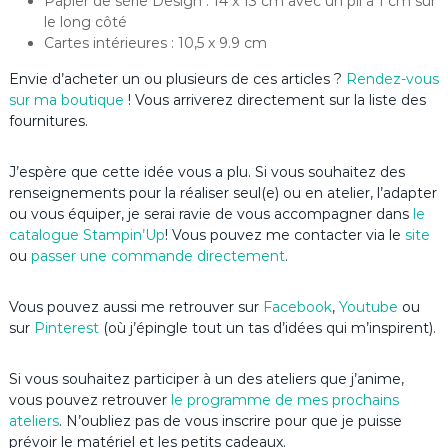
Papier de série Design : 14 x 13 cm avec un pli à 1 cm sur
le long côté
Cartes intérieures : 10,5 x 9.9 cm
Envie d’acheter un ou plusieurs de ces articles ?
Rendez-vous
sur ma boutique
! Vous arriverez directement sur la liste des
fournitures.
J’espère que cette idée vous a plu. Si vous souhaitez des
renseignements pour la réaliser seul(e) ou en atelier, l’adapter
ou vous équiper, je serai ravie de vous accompagner dans
le
catalogue Stampin’Up
! Vous pouvez me contacter via le
site
ou
passer une commande directement
.
Vous pouvez aussi me retrouver sur
Facebook
,
Youtube
ou
sur
Pinterest
(où j’épingle tout un tas d’idées qui m’inspirent).
Si vous souhaitez participer à un des ateliers que j’anime,
vous pouvez retrouver
le programme de mes prochains
ateliers
. N’oubliez pas de vous inscrire pour que je puisse
prévoir le matériel et les petits cadeaux.