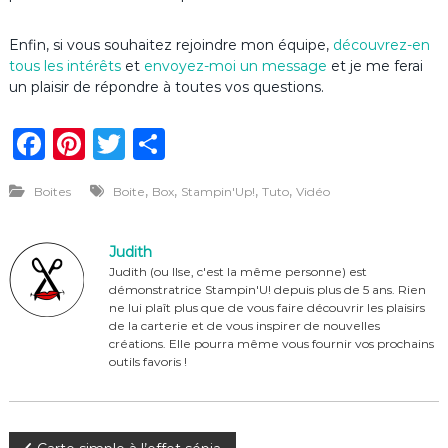
Enfin, si vous souhaitez rejoindre mon équipe,
découvrez-en
tous les intérêts
et
envoyez-moi un message
et je me ferai
un plaisir de répondre à toutes vos questions.
F
Pi
T
P
a
n
w
ar
,
,
,
,
Boites
Boite
Box
Stampin'Up!
Tuto
Vidéo
c
te
it
ta
e
re
te
g
Judith
b
st
r
er
Judith (ou Ilse, c'est la même personne) est
démonstratrice Stampin'U! depuis plus de 5 ans. Rien
o
ne lui plaît plus que de vous faire découvrir les plaisirs
o
de la carterie et de vous inspirer de nouvelles
créations. Elle pourra même vous fournir vos prochains
k
outils favoris !