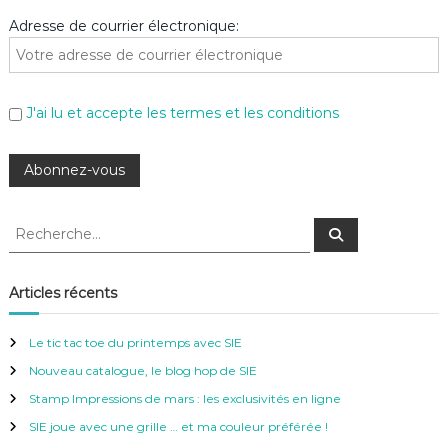
Adresse de courrier électronique:
J'ai lu et accepte les termes et les conditions
R
R
e
e
c
c
h
e
h
Articles récents
r
e
c
h
r
e
Le tic tac toe du printemps avec SIE
r
c
Nouveau catalogue, le blog hop de SIE
h
e
Stamp Impressions de mars : les exclusivités en ligne
r
SIE joue avec une grille … et ma couleur préférée !
: