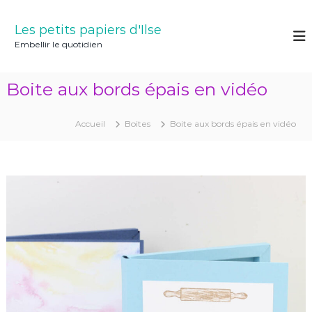
A
l
Les petits papiers d'Ilse
l
Embellir le quotidien
e
r
a
Boite aux bords épais en vidéo
u
c
o
Accueil
Boites
Boite aux bords épais en vidéo
n
t
e
n
u