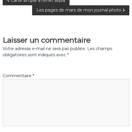
N
Carte simple à l’effet sépia
Les pages de mars de mon journal photo
a
v
Laisser un commentaire
i
Votre adresse e-mail ne sera pas publiée.
Les champs
g
obligatoires sont indiqués avec
*
a
Commentaire
*
t
i
o
n