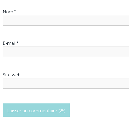
d
Nom
*
e
l
’
E-mail
*
a
r
Site web
t
i
c
l