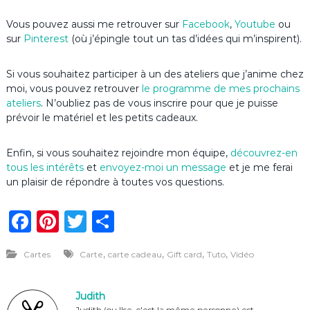
Vous pouvez aussi me retrouver sur
Facebook
,
Youtube
ou
sur
Pinterest
(où j’épingle tout un tas d’idées qui m’inspirent).
Si vous souhaitez participer à un des ateliers que j’anime chez
moi, vous pouvez retrouver
le programme de mes prochains
ateliers
. N’oubliez pas de vous inscrire pour que je puisse
prévoir le matériel et les petits cadeaux.
Enfin, si vous souhaitez rejoindre mon équipe,
découvrez-en
tous les intérêts
et
envoyez-moi un message
et je me ferai
un plaisir de répondre à toutes vos questions.
F
Pi
T
P
a
n
w
ar
,
,
,
,
Cartes
Carte
carte cadeau
Gift card
Tuto
Vidéo
c
te
it
ta
e
re
te
g
Judith
b
st
r
er
Judith (ou Ilse, c'est la même personne) est