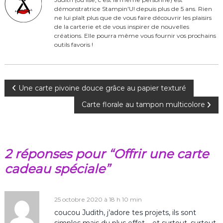
démonstratrice Stampin'U! depuis plus de 5 ans. Rien
o
ne lui plaît plus que de vous faire découvrir les plaisirs
o
de la carterie et de vous inspirer de nouvelles
créations. Elle pourra même vous fournir vos prochains
k
outils favoris !
N
Une carte pivoine douce grâce au papier texturé
Carte florale au tampon multicolore
a
v
2 réponses pour “Offrir une carte
i
cadeau spéciale”
g
a
25 octobre 2020 à 18 h 10 min
coucou Judith, j’adore tes projets, ils sont