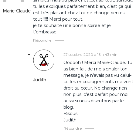
t
simples mais du plus effet…..et surtout, surtout,
tu les expliques parfaitement bien, c’est ça qui
Marie-Claude
i
est très plaisant chez toi. ne change rien du
tout !!!!! Merci pour tout.
o
je te souhaite une bonne soirée et je
t’embrasse.
n
Répondre
d
27 octobre 2020 à 16 h 43 min
Oooooh ! Merci Marie-Claude. Tu
e
as bien fait de me signaler ton
message, je n’avais pas vu celui-
Judith
l
ci. Tes encouragements me vont
droit au cœur. Ne change rien
’
non plus, c’est parfait pour moi
aussi si nous discutons par le
blog.
a
Bisous
Judith
r
Répondre