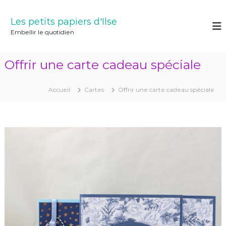
A
l
Les petits papiers d'Ilse
l
Embellir le quotidien
e
r
a
Offrir une carte cadeau spéciale
u
c
o
Accueil
Cartes
Offrir une carte cadeau spéciale
n
t
e
n
u