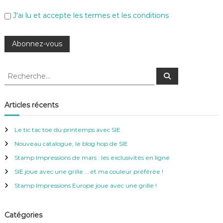
J'ai lu et accepte les termes et les conditions
R
R
e
e
c
c
h
e
h
Articles récents
r
e
c
h
r
e
Le tic tac toe du printemps avec SIE
r
c
Nouveau catalogue, le blog hop de SIE
h
e
Stamp Impressions de mars : les exclusivités en ligne
r
SIE joue avec une grille … et ma couleur préférée !
:
Stamp Impressions Europe joue avec une grille !
Catégories