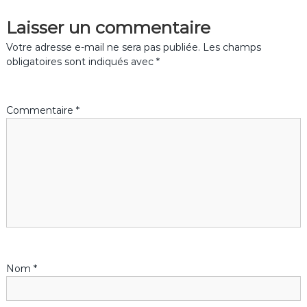
Laisser un commentaire
i
Votre adresse e-mail ne sera pas publiée.
Les champs
g
obligatoires sont indiqués avec
*
a
Commentaire
*
t
i
o
n
d
Nom
*
e