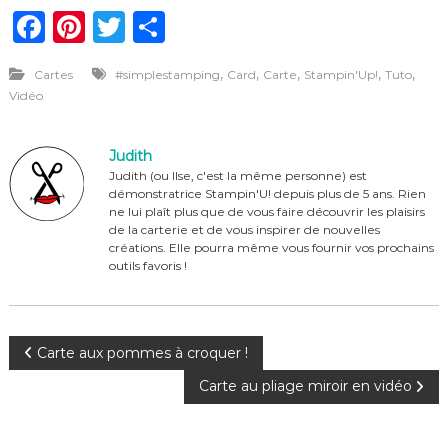
F
Pi
T
P
a
n
w
ar
,
,
,
,
,
Cartes
#simplestamping
Card
Carte
Stampin'Up!
Tuto
c
te
it
ta
Vidéo
e
re
te
g
b
st
r
er
Judith
o
Judith (ou Ilse, c'est la même personne) est
démonstratrice Stampin'U! depuis plus de 5 ans. Rien
o
ne lui plaît plus que de vous faire découvrir les plaisirs
de la carterie et de vous inspirer de nouvelles
k
créations. Elle pourra même vous fournir vos prochains
outils favoris !
N
Carte aux pommes à croquer !
Carte au pliage miroir en vidéo
a
v