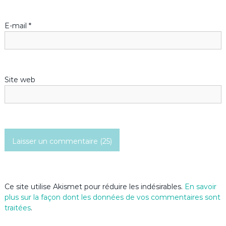
l
’
E-mail
*
a
r
Site web
t
i
c
l
e
Ce site utilise Akismet pour réduire les indésirables.
En savoir
plus sur la façon dont les données de vos commentaires sont
traitées
.