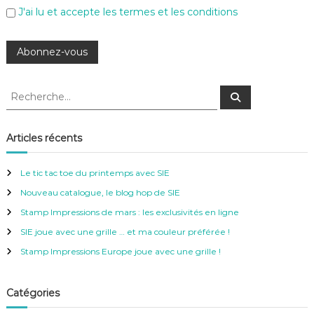
J'ai lu et accepte les termes et les conditions
R
R
e
e
c
c
h
e
h
Articles récents
r
e
c
h
r
e
Le tic tac toe du printemps avec SIE
r
c
Nouveau catalogue, le blog hop de SIE
h
e
Stamp Impressions de mars : les exclusivités en ligne
r
SIE joue avec une grille … et ma couleur préférée !
:
Stamp Impressions Europe joue avec une grille !
Catégories