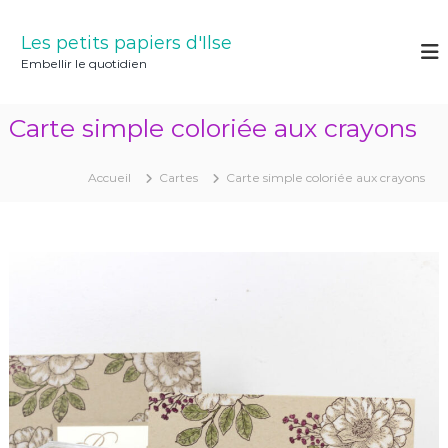
A
l
Les petits papiers d'Ilse
l
Embellir le quotidien
e
r
a
Carte simple coloriée aux crayons
u
c
o
Accueil
Cartes
Carte simple coloriée aux crayons
n
t
e
n
u