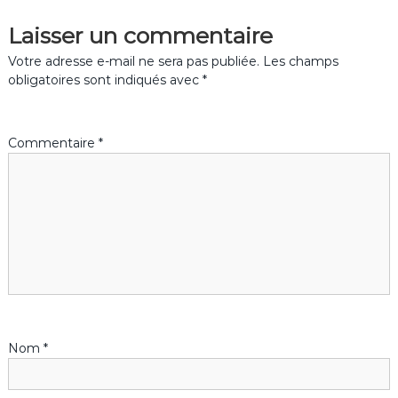
Laisser un commentaire
i
Votre adresse e-mail ne sera pas publiée.
Les champs
g
obligatoires sont indiqués avec
*
a
Commentaire
*
t
i
o
n
d
Nom
*
e