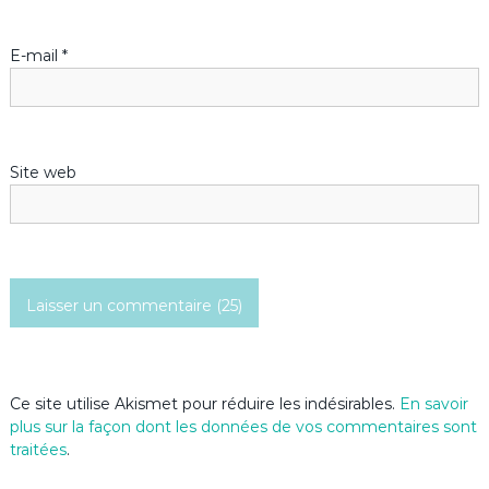
l
’
E-mail
*
a
r
Site web
t
i
c
l
e
Ce site utilise Akismet pour réduire les indésirables.
En savoir
plus sur la façon dont les données de vos commentaires sont
traitées
.