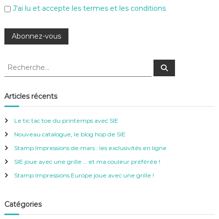
J'ai lu et accepte les termes et les conditions
R
R
e
e
c
c
h
e
h
Articles récents
r
e
c
h
r
e
Le tic tac toe du printemps avec SIE
r
c
Nouveau catalogue, le blog hop de SIE
h
e
Stamp Impressions de mars : les exclusivités en ligne
r
SIE joue avec une grille … et ma couleur préférée !
:
Stamp Impressions Europe joue avec une grille !
Catégories