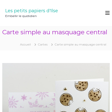
A
l
Les petits papiers d'Ilse
l
Embellir le quotidien
e
r
a
Carte simple au masquage central
u
c
o
Accueil
Cartes
Carte simple au masquage central
n
t
e
n
u