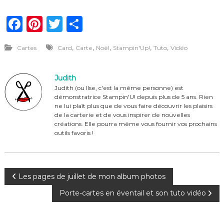
F
Pi
T
P
a
n
w
ar
,
,
,
,
,
Cartes
Card
Carte
Noël
Stampin'Up!
Tuto
Vidéo
c
te
it
ta
e
re
te
g
Judith
b
st
r
er
Judith (ou Ilse, c'est la même personne) est
démonstratrice Stampin'U! depuis plus de 5 ans. Rien
o
ne lui plaît plus que de vous faire découvrir les plaisirs
o
de la carterie et de vous inspirer de nouvelles
créations. Elle pourra même vous fournir vos prochains
k
outils favoris !
N
Les pages de juillet de mon album photos
Porte-cartes en éventail et son tuto vidéo
a
v