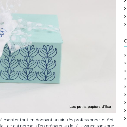
h
e
r
:
C
 à monter tout en donnant un air très professionnel et fini
plat, ce qui permet d’en préparer un lot à l’avance sans que