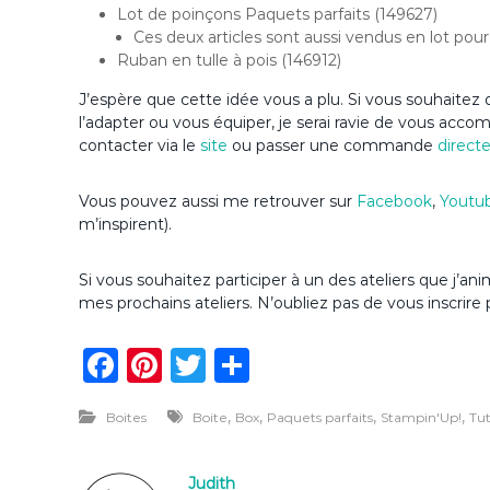
Lot de poinçons Paquets parfaits (149627)
Ces deux articles sont aussi vendus en lot pour
Ruban en tulle à pois (146912)
J’espère que cette idée vous a plu. Si vous souhaitez d
l’adapter ou vous équiper, je serai ravie de vous acc
contacter via le
site
ou passer une commande
direct
Vous pouvez aussi me retrouver sur
Facebook
,
Youtu
m’inspirent).
Si vous souhaitez participer à un des ateliers que j’
mes prochains ateliers. N’oubliez pas de vous inscrire 
F
Pi
T
P
a
n
w
ar
,
,
,
,
Boites
Boite
Box
Paquets parfaits
Stampin'Up!
Tu
c
te
it
ta
e
re
te
g
Judith