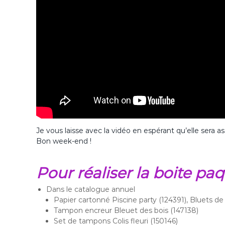
Je vous laisse avec la vidéo en espérant qu’elle sera as
Bon week-end !
Pour réaliser la boite paq
Dans le catalogue annuel
Papier cartonné Piscine party (124391), Bluets d
Tampon encreur Bleuet des bois (147138)
Set de tampons Colis fleuri (150146)