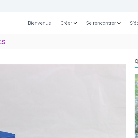
Bienvenue
Créer
Se rencontrer
S’é
ts
Q