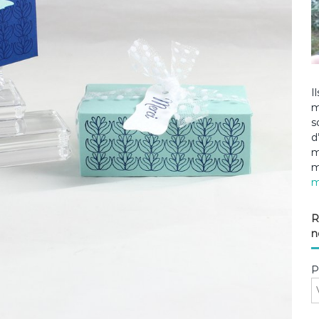
I
m
s
d
m
m
m
R
n
P