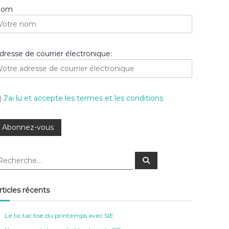
Nom
dresse de courrier électronique:
J'ai lu et accepte les termes et les conditions
R
e
c
h
e
rticles récents
r
c
h
e
Le tic tac toe du printemps avec SIE
r