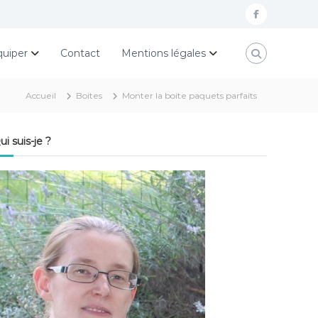
f
a
quiper
Contact
Mentions légales
c
e
Accueil
Boites
Monter la boite paquets parfaits
b
o
ui suis-je ?
o
k