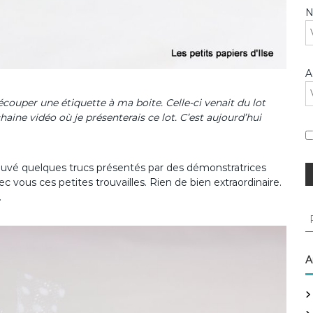
A
écouper une étiquette à ma boite. Celle-ci venait du lot
aine vidéo où je présenterais ce lot. C’est aujourd’hui
ouvé quelques trucs présentés par des démonstratrices
c vous ces petites trouvailles. Rien de bien extraordinaire.
.
R
e
c
h
A
e
r
c