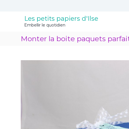
A
l
l
Les petits papiers d'Ilse
e
Embellir le quotidien
r
a
Monter la boite paquets parfai
u
c
o
n
t
e
n
u