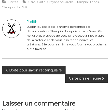
,
,
,
,
Cartes
Card
Carte
Crayons aquarelle
Stampin'Blends
c
te
it
ta
,
Stampin'Up!
SUCT
e
re
te
g
b
st
r
er
Judith
o
Judith (ou Ilse, c'est la même personne) est
démonstratrice Stampin'U! depuis plus de 5 ans. Rien
o
ne lui plaît plus que de vous faire découvrir les plaisirs
de la carterie et de vous inspirer de nouvelles
k
créations. Elle pourra même vous fournir vos prochains
outils favoris !
N
Boite pour savon rectangulaire
Carte prairie fleurie
a
v
Laisser un commentaire
i