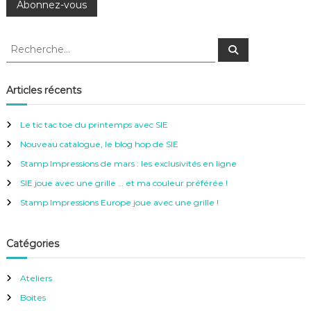
R
R
e
e
c
c
h
e
h
Articles récents
r
e
c
h
r
e
Le tic tac toe du printemps avec SIE
r
c
Nouveau catalogue, le blog hop de SIE
h
e
Stamp Impressions de mars : les exclusivités en ligne
r
SIE joue avec une grille … et ma couleur préférée !
:
Stamp Impressions Europe joue avec une grille !
Catégories
Ateliers
Boites