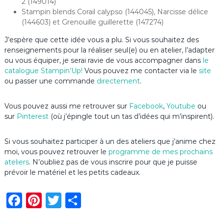
2 (149014)
Stampin blends Corail calypso (144045), Narcisse délice
(144603) et Grenouille guillerette (147274)
J’espère que cette idée vous a plu. Si vous souhaitez des
renseignements pour la réaliser seul(e) ou en atelier, l’adapter
ou vous équiper, je serai ravie de vous accompagner dans
le
catalogue Stampin’Up
!
Vous pouvez me contacter via le
site
ou passer une commande
directement
.
Vous pouvez aussi me retrouver sur
Facebook
,
Youtube
ou
sur
Pinterest
(où j’épingle tout un tas d’idées qui m’inspirent).
Si vous souhaitez participer à un des ateliers que j’anime chez
moi, vous pouvez retrouver le
programme de mes prochains
ateliers
. N’oubliez pas de vous inscrire pour que je puisse
prévoir le matériel et les petits cadeaux.
F
Pi
T
P
a
n
w
ar