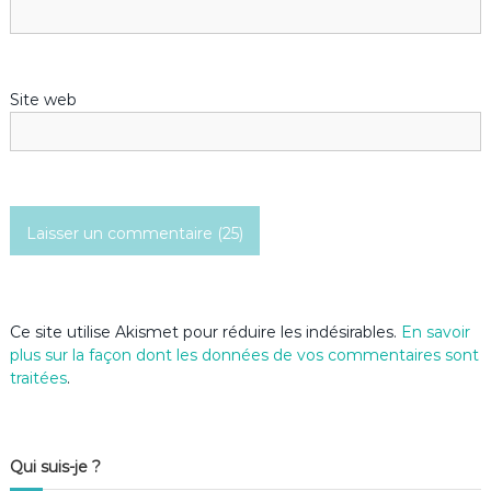
a
r
Site web
t
i
c
l
e
Ce site utilise Akismet pour réduire les indésirables.
En savoir
plus sur la façon dont les données de vos commentaires sont
traitées
.
Qui suis-je ?