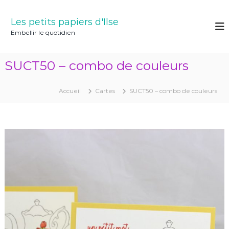
A
l
Les petits papiers d'Ilse
l
Embellir le quotidien
e
r
a
SUCT50 – combo de couleurs
u
c
o
Accueil
Cartes
SUCT50 – combo de couleurs
n
t
e
n
u