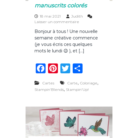
o
manuscrits colorés
n
q
18 mai 2021
Judith
u
s
Laisser un commentaire
i
u
Bonjour à tous ! Une nouvelle
l
r
l
semaine créative commence
M
e
a
(je vous écris ces quelques
s
c
mots le lundi 😉 ), et […]
a
r
F
Pi
T
P
t
e
a
n
w
ar
a
,
u
,
Cartes
Carte
Coloriage
c
te
it
ta
x
,
Stampin'Blends
Stampin'Up!
p
e
re
te
g
é
b
st
r
er
t
a
o
l
e
o
s
m
k
a