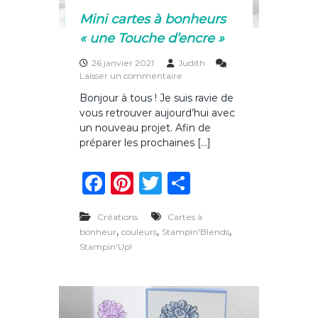
n
Mini cartes à bonheurs
u
« une Touche d’encre »
s
c
26 janvier 2021
Judith
r
s
Laisser un commentaire
i
u
t
Bonjour à tous ! Je suis ravie de
r
s
vous retrouver aujourd’hui avec
M
c
i
un nouveau projet. Afin de
o
n
l
préparer les prochaines […]
i
o
c
r
F
Pi
T
P
a
é
r
s
a
n
w
ar
t
e
Créations
Cartes à
c
te
it
ta
s
,
,
,
bonheur
couleurs
Stampin'Blends
à
e
re
te
g
Stampin'Up!
b
b
st
r
er
o
n
o
h
e
u