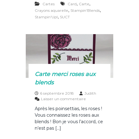
,
o
,
Cartes
Card
Carte
c
te
it
ta
m
,
,
Crayons aquarelle
Stampin'Blends
b
e
re
te
g
,
Stampin'Up!
SUCT
o
b
st
r
er
d
e
o
c
o
o
u
l
k
e
u
r
Carte merci roses aux
s
blends
6 septembre 2018
Judith
s
Laisser un commentaire
u
Après les poinsettias, les roses !
r
Vous connaissez les roses aux
C
a
blends ! Bon je vous l’accord, ce
r
n’est pas […]
t
e