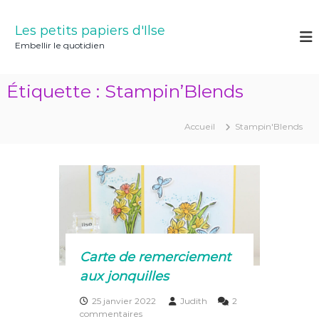
A
l
Les petits papiers d'Ilse
l
Embellir le quotidien
e
r
a
Étiquette :
Stampin’Blends
u
c
o
Accueil
Stampin'Blends
n
t
e
n
u
Carte de remerciement
aux jonquilles
25 janvier 2022
Judith
2
s
commentaires