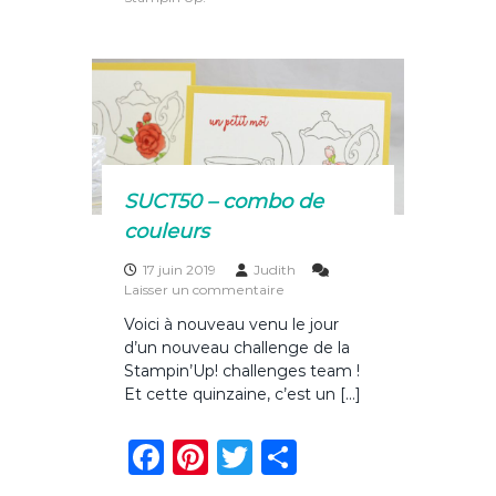
l
b
st
r
er
e
o
a
v
o
e
c
k
m
i
s
e
SUCT50 – combo de
e
n
couleurs
c
o
17 juin 2019
Judith
u
s
Laisser un commentaire
l
u
e
Voici à nouveau venu le jour
r
u
d’un nouveau challenge de la
S
r
U
Stampin’Up! challenges team !
s
C
Et cette quinzaine, c’est un […]
T
5
F
Pi
T
P
0
–
a
n
w
ar
c