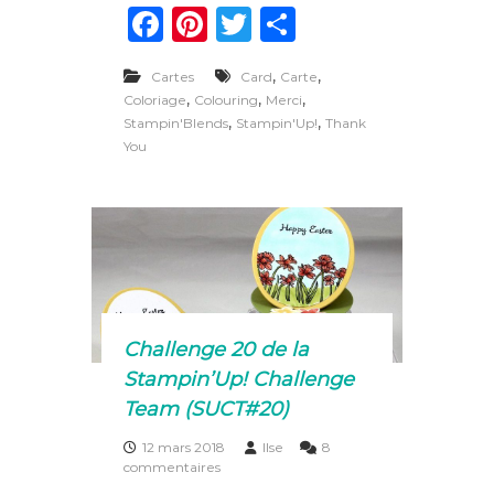
F
Pi
T
P
m
e
a
n
w
ar
r
,
c
,
Cartes
Card
Carte
c
te
it
ta
i
,
,
,
Coloriage
Colouring
Merci
r
e
re
te
g
,
,
Stampin'Blends
Stampin'Up!
Thank
o
You
b
st
r
er
s
e
o
s
a
o
u
x
k
b
l
e
n
Challenge 20 de la
d
s
Stampin’Up! Challenge
Team (SUCT#20)
12 mars 2018
Ilse
8
s
commentaires
u