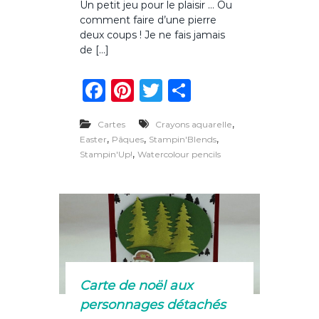
Un petit jeu pour le plaisir … Ou
r
comment faire d’une pierre
C
h
deux coups ! Je ne fais jamais
a
de […]
l
l
F
Pi
T
P
e
n
a
n
w
ar
g
e
,
Cartes
Crayons aquarelle
c
te
it
ta
2
,
,
,
Easter
Pâques
Stampin'Blends
0
e
re
te
g
,
Stampin'Up!
Watercolour pencils
d
b
st
r
er
e
l
o
a
S
o
t
a
k
m
p
i
Carte de noël aux
n
’
personnages détachés
U