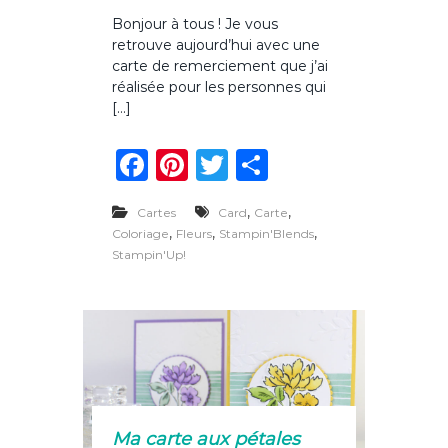
u
Bonjour à tous ! Je vous
r
retrouve aujourd’hui avec une
C
a
carte de remerciement que j’ai
r
réalisée pour les personnes qui
t
[…]
e
d
F
Pi
T
P
e
r
a
n
w
ar
e
m
,
,
Cartes
Card
Carte
c
te
it
ta
e
,
,
,
Coloriage
Fleurs
Stampin'Blends
r
e
re
te
g
Stampin'Up!
c
i
b
st
r
er
e
o
m
e
o
n
t
k
a
u
x
Ma carte aux pétales
j