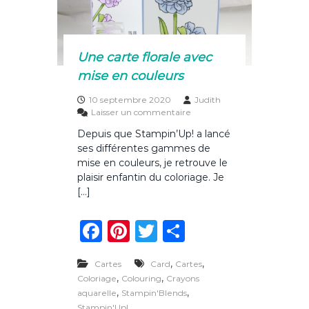
o
r
k
s
«
Une carte florale avec
u
mise en couleurs
n
e
T
10 septembre 2020
Judith
o
s
Laisser un commentaire
u
u
Depuis que Stampin’Up! a lancé
c
r
ses différentes gammes de
h
U
e
n
mise en couleurs, je retrouve le
d
e
plaisir enfantin du coloriage. Je
’
c
[…]
e
a
n
r
F
Pi
T
P
c
t
r
e
a
n
w
ar
e
f
l
,
,
Cartes
Card
Cartes
c
te
it
ta
»
o
,
,
Coloriage
Colouring
Crayons
r
e
re
te
g
,
,
aquarelle
Stampin'Blends
a
Stampin'Up!