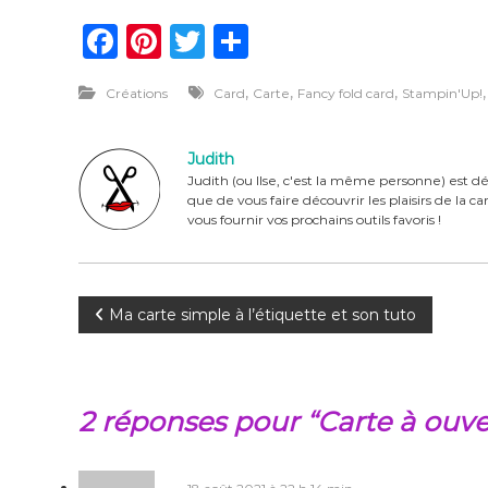
F
Pi
T
P
a
n
w
ar
,
,
,
Créations
Card
Carte
Fancy fold card
Stampin'Up!
c
te
it
ta
e
re
te
g
Judith
b
st
r
er
Judith (ou Ilse, c'est la même personne) est dé
que de vous faire découvrir les plaisirs de la 
o
vous fournir vos prochains outils favoris !
o
k
N
Ma carte simple à l’étiquette et son tuto
a
v
2 réponses pour “Carte à ouve
i