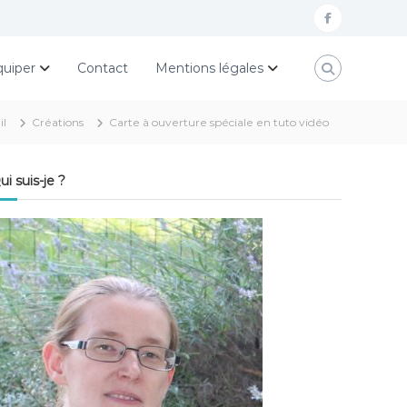
f
a
quiper
Contact
Mentions légales
c
e
il
Créations
Carte à ouverture spéciale en tuto vidéo
b
o
ui suis-je ?
o
k