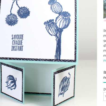
I
m
s
d
m
m
m
R
n
P