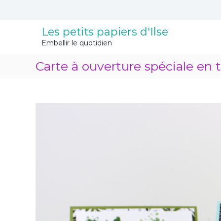
A
l
l
Les petits papiers d'Ilse
e
Embellir le quotidien
r
a
Carte à ouverture spéciale en 
u
c
o
n
t
e
n
u