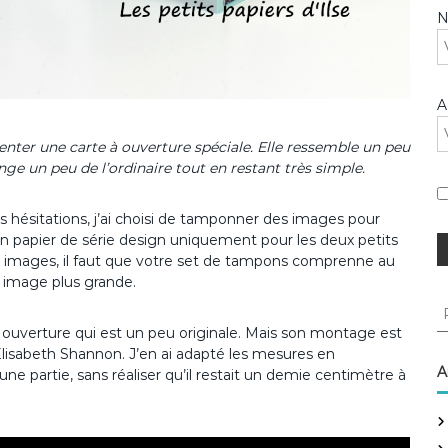
A
senter une carte à ouverture spéciale. Elle ressemble un peu
nge un peu de l’ordinaire tout en restant très simple.
s hésitations, j’ai choisi de tamponner des images pour
r un papier de série design uniquement pour les deux petits
s images, il faut que votre set de tampons comprenne au
 image plus grande.
R
e
n ouverture qui est un peu originale. Mais son montage est
c
 Elisabeth Shannon. J’en ai adapté les mesures en
h
A
ne partie, sans réaliser qu’il restait un demie centimètre à
e
r
c