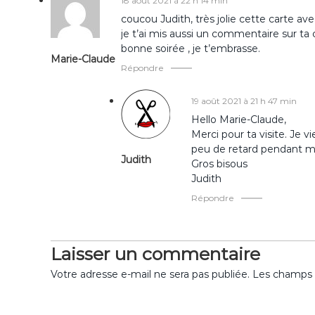
18 août 2021 à 22 h 14 min
g
coucou Judith, très jolie cette carte ave
je t’ai mis aussi un commentaire sur ta
a
bonne soirée , je t’embrasse.
Marie-Claude
Répondre
t
19 août 2021 à 21 h 47 min
i
Hello Marie-Claude,
Merci pour ta visite. Je 
o
peu de retard pendant mes
Judith
Gros bisous
n
Judith
Répondre
d
e
Laisser un commentaire
l
Votre adresse e-mail ne sera pas publiée.
Les champs o
’