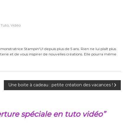
,
,
Tuto
Vidéo
monstratrice Stampin'U! depuis plus de 5 ans. Rien ne lui plaît plus
carterie et de vous inspirer de nouvelles créations. Elle pourra même
Une boite à cadeau : petite création des vacances !
rture spéciale en tuto vidéo”