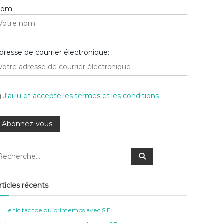
Nom
dresse de courrier électronique:
J'ai lu et accepte les termes et les conditions
R
e
c
h
e
rticles récents
r
c
h
e
Le tic tac toe du printemps avec SIE
r