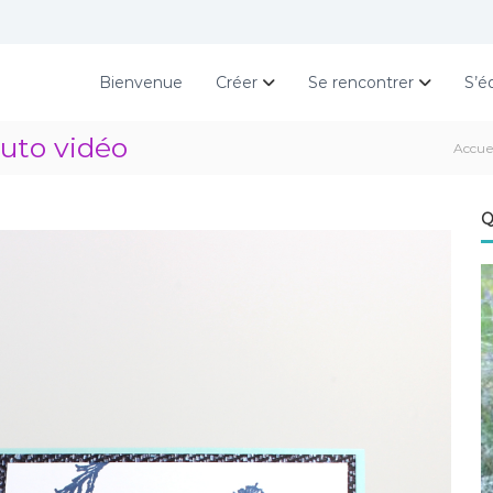
Bienvenue
Créer
Se rencontrer
S’é
tuto vidéo
Accue
Q