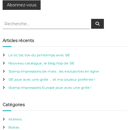
R
R
e
e
c
c
h
e
h
Articles récents
r
e
c
h
r
e
Le tic tac toe du printemps avec SIE
r
c
Nouveau catalogue, le blog hop de SIE
h
e
Stamp Impressions de mars : les exclusivités en ligne
r
SIE joue avec une grille … et ma couleur préférée !
:
Stamp Impressions Europe joue avec une grille !
Catégories
Ateliers
Boites