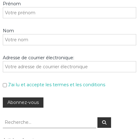
Prénom
Nom
Adresse de courrier électronique:
J'ai lu et accepte les termes et les conditions
R
R
e
e
c
c
h
e