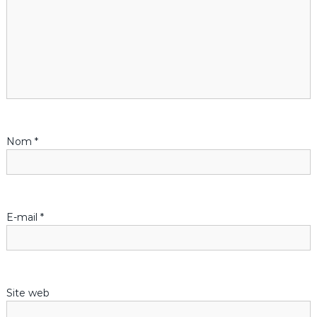
i
o
n
d
Nom
*
e
l
’
E-mail
*
a
r
Site web
t