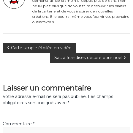
démonstratrice Stampin'U! depuis plus de 5 ans. Rien
o
ne lui plaît plus que de vous faire découvrir les plaisirs
o
de la carterie et de vous inspirer de nouvelles
créations. Elle pourra même vous fournir vos prochains
k
outils favoris !
N
Carte simple étoilée en vidéo
Sac à friandises décoré pour noël
a
v
Laisser un commentaire
i
Votre adresse e-mail ne sera pas publiée.
Les champs
g
obligatoires sont indiqués avec
*
a
Commentaire
*
t