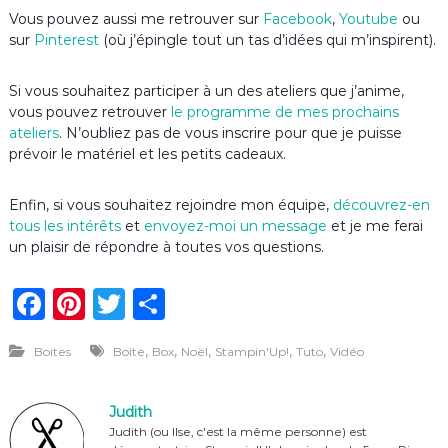
Vous pouvez aussi me retrouver sur
Facebook
,
Youtube
ou
sur
Pinterest
(où j’épingle tout un tas d’idées qui m’inspirent).
Si vous souhaitez participer à un des ateliers que j’anime,
vous pouvez retrouver
le programme de mes prochains
ateliers
. N’oubliez pas de vous inscrire pour que je puisse
prévoir le matériel et les petits cadeaux.
Enfin, si vous souhaitez rejoindre mon équipe,
découvrez-en
tous les intérêts
et
envoyez-moi un message
et je me ferai
un plaisir de répondre à toutes vos questions.
F
Pi
T
P
a
n
w
ar
,
,
,
,
,
Boites
Boite
Box
Noël
Stampin'Up!
Tuto
Vidéo
c
te
it
ta
e
re
te
g
Judith
b
st
r
er
Judith (ou Ilse, c'est la même personne) est