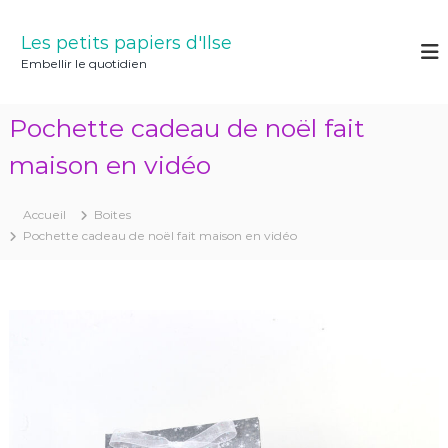
A
l
Les petits papiers d'Ilse
l
Embellir le quotidien
e
r
a
Pochette cadeau de noël fait
u
c
maison en vidéo
o
n
Accueil
Boites
t
Pochette cadeau de noël fait maison en vidéo
e
n
u