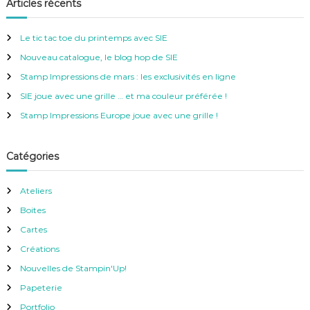
h
Articles récents
r
e
c
h
r
e
Le tic tac toe du printemps avec SIE
r
c
Nouveau catalogue, le blog hop de SIE
h
e
Stamp Impressions de mars : les exclusivités en ligne
r
SIE joue avec une grille … et ma couleur préférée !
:
Stamp Impressions Europe joue avec une grille !
Catégories
Ateliers
Boites
Cartes
Créations
Nouvelles de Stampin'Up!
Papeterie
Portfolio