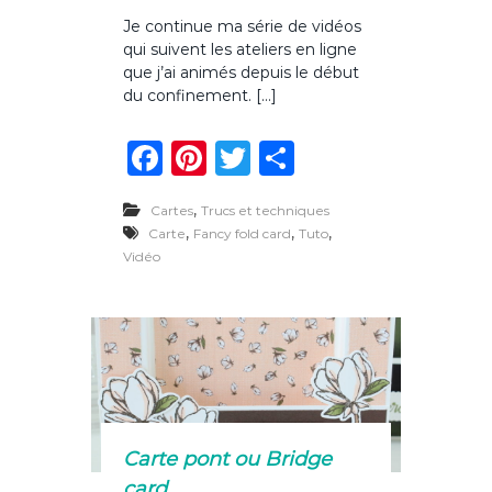
u
Je continue ma série de vidéos
r
qui suivent les ateliers en ligne
C
a
que j’ai animés depuis le début
r
du confinement. […]
t
e
F
Pi
T
P
c
a
a
n
w
ar
r
,
r
Cartes
Trucs et techniques
c
te
it
ta
é
,
,
,
Carte
Fancy fold card
Tuto
e
e
re
te
g
Vidéo
à
b
st
r
er
f
e
o
r
m
o
e
t
k
u
r
e
Carte pont ou Bridge
d
card
o