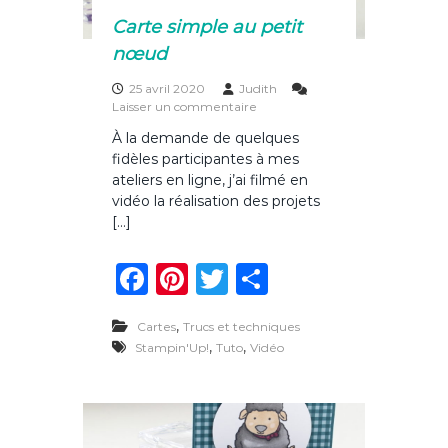
d
Carte simple au petit
nœud
25 avril 2020
Judith
s
Laisser un commentaire
u
À la demande de quelques
r
fidèles participantes à mes
C
a
ateliers en ligne, j’ai filmé en
r
vidéo la réalisation des projets
t
[…]
e
s
F
Pi
T
P
i
m
a
n
w
ar
p
l
,
Cartes
Trucs et techniques
c
te
it
ta
e
,
,
Stampin'Up!
Tuto
Vidéo
a
e
re
te
g
u
p
b
st
r
er
e
o
t
i