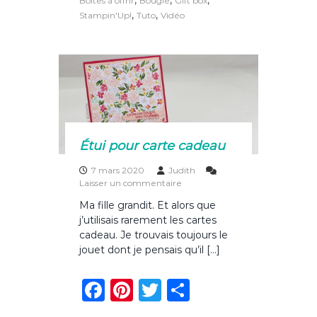
,
,
,
Boites à offrir
Bougie
Gift box
r
e
re
te
g
,
,
Stampin'Up!
Tuto
Vidéo
o
b
st
r
er
i
s
o
b
o
o
u
g
k
i
e
s
Étui pour carte cadeau
7 mars 2020
Judith
s
Laisser un commentaire
u
Ma fille grandit. Et alors que
r
j’utilisais rarement les cartes
É
t
cadeau. Je trouvais toujours le
u
jouet dont je pensais qu’il […]
i
p
F
Pi
T
P
o
u
a
n
w
ar
r