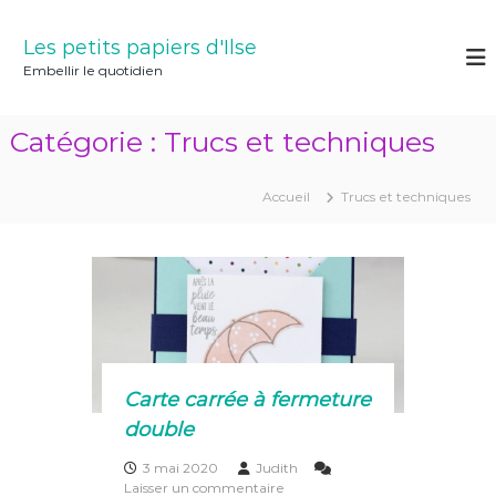
A
l
Les petits papiers d'Ilse
l
Embellir le quotidien
e
r
a
Catégorie :
Trucs et techniques
u
c
o
Accueil
Trucs et techniques
n
t
e
n
u
Carte carrée à fermeture
double
3 mai 2020
Judith
s
Laisser un commentaire