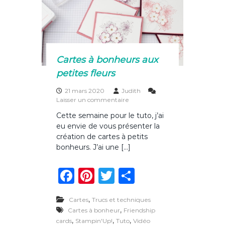
s
o
e
t
o
s
o
k
n
t
Cartes à bonheurs aux
u
petites fleurs
t
o
21 mars 2020
Judith
s
Laisser un commentaire
u
Cette semaine pour le tuto, j’ai
r
eu envie de vous présenter la
C
a
création de cartes à petits
r
bonheurs. J’ai une […]
t
e
F
Pi
T
P
s
à
a
n
w
ar
b
,
o
Cartes
Trucs et techniques
c
te
it
ta
n
,
Cartes à bonheur
Friendship
h
e
re
te
g
,
,
,
cards
Stampin'Up!
Tuto
Vidéo