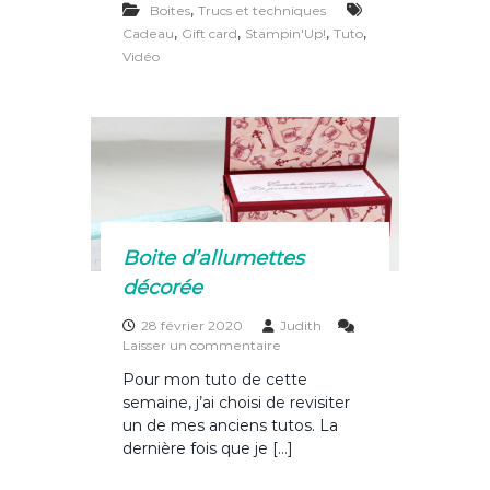
,
c
Boites
Trucs et techniques
c
te
it
ta
a
,
,
,
,
Cadeau
Gift card
Stampin'Up!
Tuto
r
e
re
te
g
Vidéo
t
b
st
r
er
e
c
o
a
d
o
e
a
k
u
Boite d’allumettes
décorée
28 février 2020
Judith
s
Laisser un commentaire
u
Pour mon tuto de cette
r
semaine, j’ai choisi de revisiter
B
o
un de mes anciens tutos. La
i
dernière fois que je […]
t
e