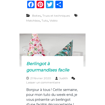
F
Pi
T
P
d
’
a
n
w
ar
a
,
l
Boites
Trucs et techniques
c
te
it
ta
l
,
,
Matchbox
Tuto
Vidéo
u
e
re
te
g
m
b
st
r
er
e
t
o
t
e
o
s
d
k
é
c
Berlingot à
o
gourmandises facile
r
é
21 février 2020
Judith
e
s
Laisser un commentaire
u
Bonjour à tous ! Cette semaine,
r
pour mon tuto du week-end, je
B
e
vous présente un berlingot
r
d’une facilité déconcertante !