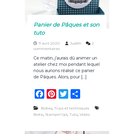
o
t
n
k
œ
u
Panier de Pâques et son
d
tuto
11 avril 2020
Judith
2
s
commentaires
u
Ce matin, j’aurais dû animer un
r
atelier chez moi pendant lequel
P
a
nous aurions réalisé ce panier
n
de Pâques. Alors, pour […]
i
e
F
Pi
T
P
r
d
a
n
w
ar
e
,
P
Boites
Trucs et techniques
c
te
it
ta
â
,
,
,
Boite
Stampin'Up!
Tuto
Vidéo
q
e
re
te
g
u
b
st
r
er
e